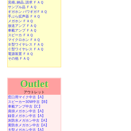
見積､納品､請求 ＦＡＱ
サンプル品 ＦＡＱ
ギガホン パワギガＦＡＱ
手ぶら拡声器 ＦＡＱ
メガホン ＦＡＱ
放送アンプ ＦＡＱ
車載アンプ ＦＡＱ
スピーカ ＦＡＱ
マイクロホン ＦＡＱ
Ｂ型ワイヤレス ＦＡＱ
Ｃ型ワイヤレス ＦＡＱ
電源装置 ＦＡＱ
その他 ＦＡＱ
Outlet
アウトレット
窓口用マイク中古【A】
スピーカー30W中古【B】
車載アンプ中古【C】
肩掛メガホン中古【A】
録音メガホン中古【A】
灰防水メガホン中古【A】
黄防水メガホン中古【A】
大型メガホン中古【A】