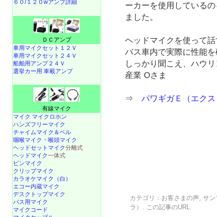
６０/１２０wアンプ詳細
ーカーを使用しているの
ました。
ヘッドマイクを使って話
ＤＣアンプ
車用マイクセット１２Ｖ
バス車内で実際に性能を
車用マイクセット２４Ｖ
しっかり聞こえ、ハウリ
船舶用アンプ２４Ｖ
選挙カー用 車載アンプ
産業 Oさま
⇒
パワギガＥ（エクスト
有線マイク
マイク マイクロホン
ハンズフリーマイク
チャイムマイク＆ベル
咽喉マイク・喉頭マイク
ヘッドセットマイク
分離式
ヘッドマイク
一体式
ピンマイク
クリップマイク
カラオケマイク（白）
エコー内蔵マイク
デスクトップマイク
カテゴリ：
お客さまの声
,
サン
バス用マイク
ラ）
. この記事の
URL
.
マイクコード