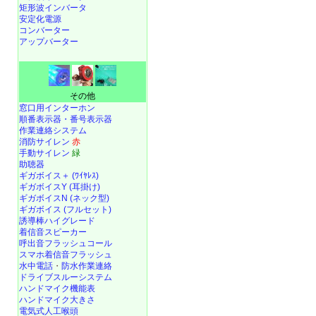
矩形波インバータ
安定化電源
コンバーター
アップバーター
その他
窓口用インターホン
順番表示器・番号表示器
作業連絡システム
消防サイレン
赤
手動サイレン
緑
助聴器
ギガボイス＋ (ﾜｲﾔﾚｽ)
ギガボイスY (耳掛け)
ギガボイスN (ネック型)
ギガボイス (フルセット)
誘導棒ハイグレード
着信音スピーカー
呼出音フラッシュコール
スマホ着信音フラッシュ
水中電話
・
防水作業連絡
ドライブスルーシステム
ハンドマイク機能表
ハンドマイク大きさ
電気式人工喉頭