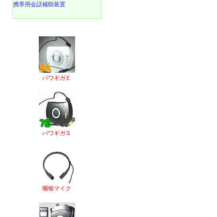
携帯用会話補助装置
パワギガＥ
パワギガＳ
咽喉マイク