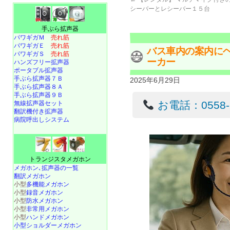
シーバーとレシーバー１５台
手ぶら拡声器
パワギガＭ
売れ筋
パワギガＥ
売れ筋
バス車内の案内に
パワギガＳ
売れ筋
ーカー
ハンズフリー拡声器
ポータブル拡声器
手ぶら拡声器７Ｂ
2025年6月29日
手ぶら拡声器８Ａ
手ぶら拡声器９Ｂ
お電話：0558-22
無線拡声器セット
翻訳機付き拡声器
病院呼出しシステム
トランジスタメガホン
メガホン､拡声器の一覧
翻訳メガホン
小型
多機能メガホン
小型
録音メガホン
小型
防水メガホン
小型
非常用メガホン
小型
ハンドメガホン
小型ショルダーメガホン