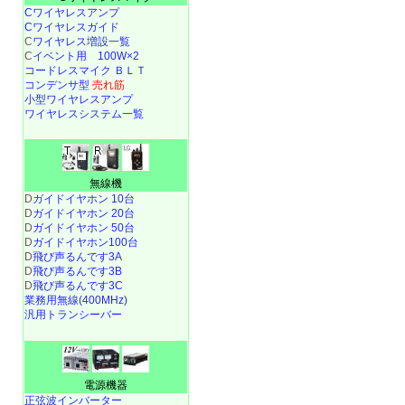
Cワイヤレスアンプ
Cワイヤレスガイド
C
ワイヤレス増設一覧
C
イベント用 100W×2
コードレスマイク ＢＬＴ
コンデンサ型
売れ筋
小型ワイヤレスアンプ
ワイヤレスシステム一覧
無線機
D
ガイドイヤホン 10台
D
ガイドイヤホン 20台
D
ガイドイヤホン 50台
D
ガイドイヤホン100台
D
飛び声るんです3A
D
飛び声るんです3B
D
飛び声るんです3C
業務用無線(400MHz)
汎用トランシーバー
電源機器
正弦波インバーター