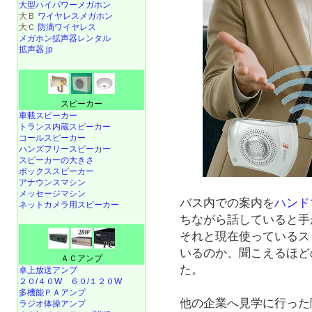
大型ハイパワーメガホン
大Ｂ
ワイヤレスメガホン
大Ｃ
防滴ワイヤレス
メガホン拡声器レンタル
拡声器.jp
スピーカー
車載スピーカー
トランス内蔵スピーカー
コールスピーカー
ハンズフリースピーカー
スピーカーの大きさ
ボックススピーカー
アナウンスマシン
メッセージマシン
バス内での案内を
ハンド
ネットカメラ用スピーカー
ちながら話していると手
それと現在使っているス
いるのか、聞こえるほど
ＡＣアンプ
た。
卓上放送アンプ
２０/４０W
６０/１２０W
多機能ＰＡアンプ
他の企業へ見学に行った
ラジオ体操アンプ