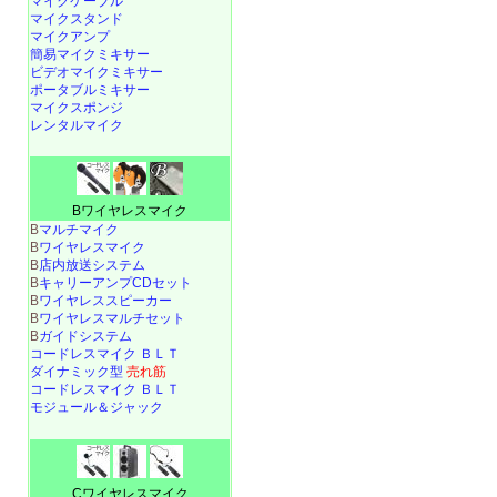
マイクケーブル
マイクスタンド
マイクアンプ
簡易マイクミキサー
ビデオマイクミキサー
ポータブルミキサー
マイクスポンジ
レンタルマイク
Bワイヤレスマイク
B
マルチマイク
B
ワイヤレスマイク
B
店内放送システム
B
キャリーアンプCDセット
B
ワイヤレススピーカー
B
ワイヤレスマルチセット
B
ガイドシステム
コードレスマイク ＢＬＴ
ダイナミック型
売れ筋
コードレスマイク ＢＬＴ
モジュール＆ジャック
Cワイヤレスマイク