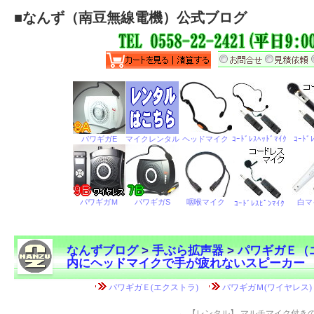
■
なんず（南豆無線電機）公式ブログ
なんずブログ
>
手ぶら拡声器
>
パワギガＥ（
内にヘッドマイクで手が疲れないスピーカー
←
【レンタル】 マルチマイク付き