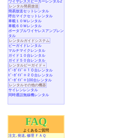
ワイヤレススピーカーレンタル2
レンタル簡易放送
簡易放送セットレンタル
呼出マイクセットレンタル
車載１０Ｗレンタル
車載６０Ｗレンタル
ポータブルワイヤレスアンプレン
タル
レンタルガイドシステム
ビーガイドレンタル
マルチマイクレンタル
ガイド１０台レンタル
ガイド５０台レンタル
レンタルビーガイド＋
ﾋﾞｰｶﾞｲﾄﾞ＋１０台レンタル
ﾋﾞｰｶﾞｲﾄﾞ＋２０台レンタル
ﾋﾞｰｶﾞｲﾄﾞ＋100台レンタル
レンタルその他の機器
サイレンレンタル
同時通話無線機レンタル
FAQ
よくあるご質問
注文､発送､修理 ＦＡＱ