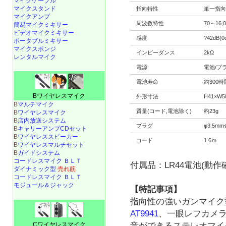
マイクケーブル
マイクスタンド
指向特性
単一指向
マイクアンプ
周波数特性
70～16,
簡易マイクミキサー
ビデオマイクミキサー
感度
?42dB(0
ポータブルミキサー
マイクスポンジ
インピーダンス
2kΩ
レンタルマイク
電源
電池/プ
電池寿命
約300時
Bワイヤレスマイク
外形寸法
H41×W5
B
マルチマイク
質量(コード,電池除く)
約23g
B
ワイヤレスマイク
B
店内放送システム
プラグ
φ3.5m
B
キャリーアンプCDセット
B
ワイヤレススピーカー
コード
1.6ｍ
B
ワイヤレスマルチセット
B
ガイドシステム
コードレスマイク ＢＬＴ
付属品：LR44電池(動作
ダイナミック型
売れ筋
コードレスマイク ＢＬＴ
モジュール＆ジャック
【特記事項】
指向性の強いガンマイ
AT9941
、一眼レフカメ
音ができるステレオマイ
Cワイヤレスマイク