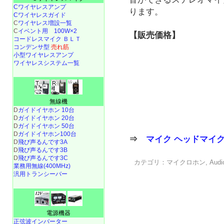
Cワイヤレスアンプ
ります。
Cワイヤレスガイド
C
ワイヤレス増設一覧
C
イベント用 100W×2
【販売価格】
コードレスマイク ＢＬＴ
コンデンサ型
売れ筋
小型ワイヤレスアンプ
ワイヤレスシステム一覧
無線機
D
ガイドイヤホン 10台
D
ガイドイヤホン 20台
D
ガイドイヤホン 50台
D
ガイドイヤホン100台
⇒
マイク ヘッドマイ
D
飛び声るんです3A
D
飛び声るんです3B
D
飛び声るんです3C
カテゴリ：
マイクロホン
,
Audi
業務用無線(400MHz)
汎用トランシーバー
電源機器
正弦波インバーター