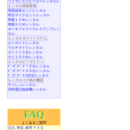
ワイヤレススピーカーレンタル2
レンタル簡易放送
簡易放送セットレンタル
呼出マイクセットレンタル
車載１０Ｗレンタル
車載６０Ｗレンタル
ポータブルワイヤレスアンプレン
タル
レンタルガイドシステム
ビーガイドレンタル
マルチマイクレンタル
ガイド１０台レンタル
ガイド５０台レンタル
レンタルビーガイド＋
ﾋﾞｰｶﾞｲﾄﾞ＋１０台レンタル
ﾋﾞｰｶﾞｲﾄﾞ＋２０台レンタル
ﾋﾞｰｶﾞｲﾄﾞ＋100台レンタル
レンタルその他の機器
サイレンレンタル
同時通話無線機レンタル
FAQ
よくあるご質問
注文､発送､修理 ＦＡＱ