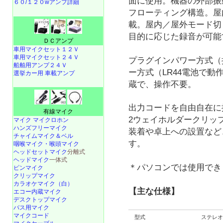
面に使用。機器の外部振
６０/１２０wアンプ詳細
フローティング構造。屋
載。屋内／屋外モード切
目的に応じた録音が可能
ＤＣアンプ
車用マイクセット１２Ｖ
車用マイクセット２４Ｖ
プラグインパワー方式（
船舶用アンプ２４Ｖ
ー方式（LR44電池で
選挙カー用 車載アンプ
蔵で、操作不要。
出力コードを自由自在に
有線マイク
2ウェイホルダークリッ
マイク マイクロホン
ハンズフリーマイク
装着や卓上への設置など
チャイムマイク＆ベル
す。
咽喉マイク・喉頭マイク
ヘッドセットマイク
分離式
ヘッドマイク
一体式
＊パソコンでは使用でき
ピンマイク
クリップマイク
カラオケマイク（白）
【主な仕様】
エコー内蔵マイク
デスクトップマイク
バス用マイク
マイクコード
型式
ステレオ