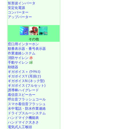
矩形波インバータ
安定化電源
コンバーター
アップバーター
その他
窓口用インターホン
順番表示器・番号表示器
作業連絡システム
消防サイレン
赤
手動サイレン
緑
助聴器
ギガボイス＋ (ﾜｲﾔﾚｽ)
ギガボイスY (耳掛け)
ギガボイスN (ネック型)
ギガボイス (フルセット)
誘導棒ハイグレード
着信音スピーカー
呼出音フラッシュコール
スマホ着信音フラッシュ
水中電話
・
防水作業連絡
ドライブスルーシステム
ハンドマイク機能表
ハンドマイク大きさ
電気式人工喉頭