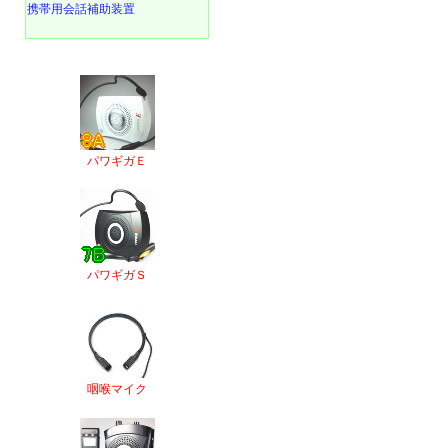
携帯用会話補助装置
パワギガＥ
パワギガＳ
咽喉マイク