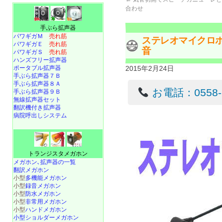
合わせ
手ぶら拡声器
パワギガＭ
売れ筋
ステレオマイクロホ
パワギガＥ
売れ筋
音
パワギガＳ
売れ筋
ハンズフリー拡声器
ポータブル拡声器
2015年2月24日
手ぶら拡声器７Ｂ
手ぶら拡声器８Ａ
お電話：0558-22
手ぶら拡声器９Ｂ
無線拡声器セット
翻訳機付き拡声器
病院呼出しシステム
トランジスタメガホン
メガホン､拡声器の一覧
翻訳メガホン
小型
多機能メガホン
小型
録音メガホン
小型
防水メガホン
小型
非常用メガホン
小型
ハンドメガホン
小型ショルダーメガホン