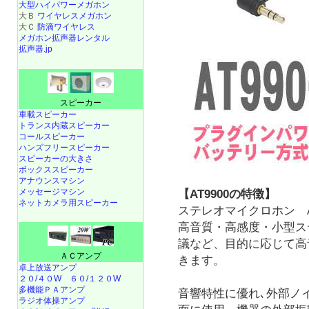
大型ハイパワーメガホン
大Ｂ
ワイヤレスメガホン
大Ｃ
防滴ワイヤレス
メガホン拡声器レンタル
拡声器.jp
スピーカー
車載スピーカー
トランス内蔵スピーカー
コールスピーカー
ハンズフリースピーカー
スピーカーの大きさ
ボックススピーカー
アナウンスマシン
メッセージマシン
【AT9900の特徴】
ネットカメラ用スピーカー
ステレオマイクロホン A
高音質・高感度・小型ス
議など、目的に応じて高
ＡＣアンプ
きます。
卓上放送アンプ
２０/４０W
６０/１２０W
多機能ＰＡアンプ
音響特性に優れ､外部ノ
ラジオ体操アンプ