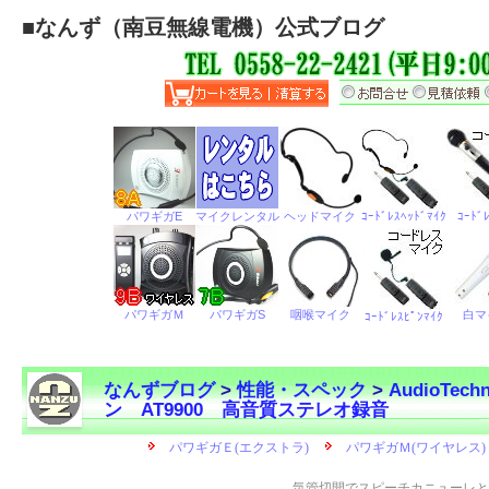
■
なんず（南豆無線電機）公式ブログ
なんずブログ
>
性能・スペック
>
AudioTechn
ン AT9900 高音質ステレオ録音
←
気管切開でスピーチカニューレと