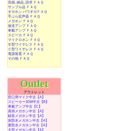
見積､納品､請求 ＦＡＱ
サンプル品 ＦＡＱ
ギガホン パワギガＦＡＱ
手ぶら拡声器 ＦＡＱ
メガホン ＦＡＱ
放送アンプ ＦＡＱ
車載アンプ ＦＡＱ
スピーカ ＦＡＱ
マイクロホン ＦＡＱ
Ｂ型ワイヤレス ＦＡＱ
Ｃ型ワイヤレス ＦＡＱ
電源装置 ＦＡＱ
その他 ＦＡＱ
Outlet
アウトレット
窓口用マイク中古【A】
スピーカー30W中古【B】
車載アンプ中古【C】
肩掛メガホン中古【A】
録音メガホン中古【A】
灰防水メガホン中古【A】
黄防水メガホン中古【A】
大型メガホン中古【A】