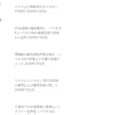
じ
カラスよけ猟銃音付きメガホン
TSS007
2026年7月6日
付
25名規模の施設案内に パワギガ
EとパワギガMの連携活用で前後
から拡声
2026年7月5日
博物館の案内用拡声器を検討 パ
ワギガEの音量をデモ機で現場チ
ェック
2026年7月3日
ワイヤレスメガホン ER-2830W
の修理および修理見積に関して
2026年7月1日
工場内での伝達業務に最適なハン
ズフリー拡声器（パワギガE）