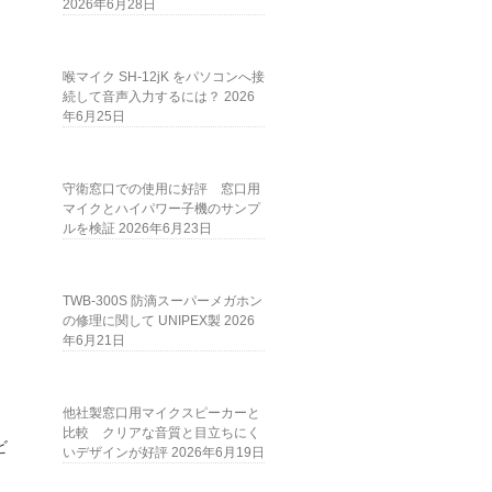
2026年6月28日
喉マイク SH-12jK をパソコンへ接
続して音声入力するには？
2026
年6月25日
守衛窓口での使用に好評 窓口用
マイクとハイパワー子機のサンプ
ルを検証
2026年6月23日
TWB-300S 防滴スーパーメガホン
の修理に関して UNIPEX製
2026
年6月21日
他社製窓口用マイクスピーカーと
比較 クリアな音質と目立ちにく
ビ
いデザインが好評
2026年6月19日