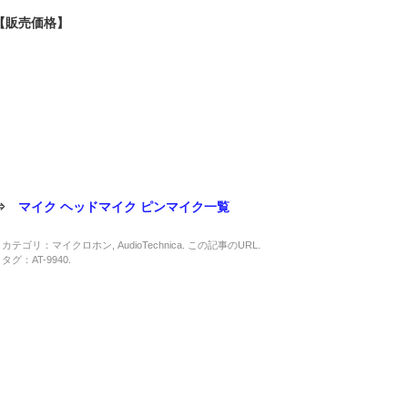
【販売価格】
⇒
マイク ヘッドマイク ピンマイク一覧
カテゴリ：
マイクロホン
,
AudioTechnica
. この記事の
URL
.
タグ：
AT-9940
.