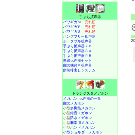
ー
手ぶら拡声器
パワギガＭ
売れ筋
パワギガＥ
売れ筋
パワギガＳ
売れ筋
ハンズフリー拡声器
2
ポータブル拡声器
手ぶら拡声器７Ｂ
手ぶら拡声器８Ａ
手ぶら拡声器９Ｂ
無線拡声器セット
翻訳機付き拡声器
病院呼出しシステム
トランジスタメガホン
メガホン､拡声器の一覧
翻訳メガホン
小型
多機能メガホン
小型
録音メガホン
小型
防水メガホン
小型
非常用メガホン
小型
ハンドメガホン
小型ショルダーメガホン