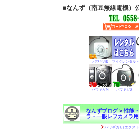
■
なんず（南豆無線電機）
なんずブログ
>
性能
ラ・一眼レフカメラ用
←