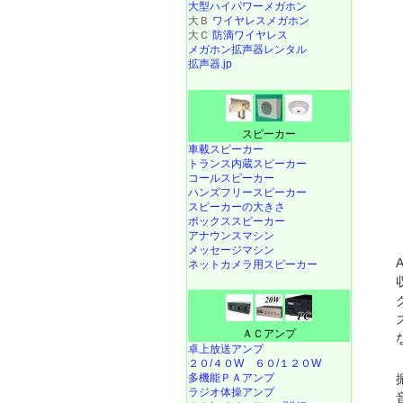
大型ハイパワーメガホン
大Ｂ
ワイヤレスメガホン
大Ｃ
防滴ワイヤレス
メガホン拡声器レンタル
拡声器.jp
スピーカー
車載スピーカー
トランス内蔵スピーカー
コールスピーカー
ハンズフリースピーカー
スピーカーの大きさ
ボックススピーカー
アナウンスマシン
メッセージマシン
ネットカメラ用スピーカー
ＡＣアンプ
卓上放送アンプ
２０/４０W
６０/１２０W
多機能ＰＡアンプ
ラジオ体操アンプ