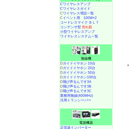
Cワイヤレスアンプ
Cワイヤレスガイド
C
ワイヤレス増設一覧
C
イベント用 100W×2
コードレスマイク ＢＬＴ
コンデンサ型
売れ筋
小型ワイヤレスアンプ
ワイヤレスシステム一覧
無線機
D
ガイドイヤホン 10台
D
ガイドイヤホン 20台
D
ガイドイヤホン 50台
D
ガイドイヤホン100台
D
飛び声るんです3A
D
飛び声るんです3B
D
飛び声るんです3C
業務用無線(400MHz)
汎用トランシーバー
電源機器
正弦波インバーター