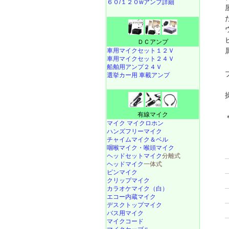
６０/１２０wアンプ詳細
ＤＣアンプ
車用マイクセット１２Ｖ
車用マイクセット２４Ｖ
船舶用アンプ２４Ｖ
選挙カー用 車載アンプ
有線マイク
マイク マイクロホン
ハンズフリーマイク
チャイムマイク＆ベル
咽喉マイク・喉頭マイク
ヘッドセットマイク
分離式
ヘッドマイク
一体式
ピンマイク
クリップマイク
カラオケマイク（白）
エコー内蔵マイク
デスクトップマイク
バス用マイク
マイクコード