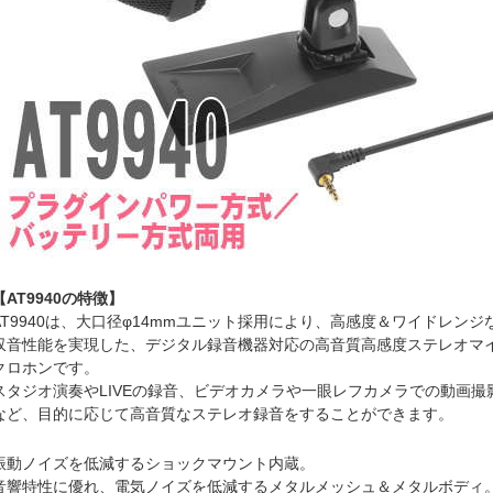
【AT9940の特徴】
AT9940は、大口径φ14mmユニット採用により、高感度＆ワイドレンジ
収音性能を実現した、デジタル録音機器対応の高音質高感度ステレオマ
クロホンです。
スタジオ演奏やLIVEの録音、ビデオカメラや一眼レフカメラでの動画撮
など、目的に応じて高音質なステレオ録音をすることができます。
振動ノイズを低減するショックマウント内蔵。
音響特性に優れ、電気ノイズを低減するメタルメッシュ＆メタルボディ