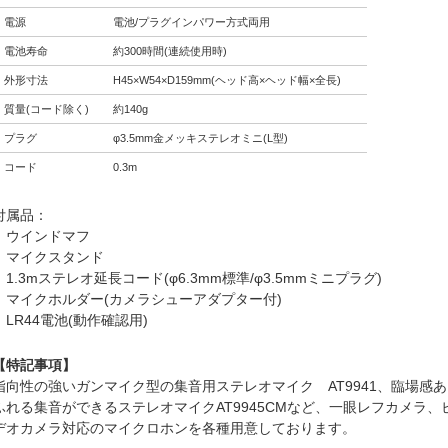
電源
電池/プラグインパワー方式両用
電池寿命
約300時間(連続使用時)
外形寸法
H45×W54×D159mm(ヘッド高×ヘッド幅×全長)
質量(コード除く)
約140g
プラグ
φ3.5mm金メッキステレオミニ(L型)
コード
0.3m
付属品：
ウインドマフ
マイクスタンド
1.3mステレオ延長コード(φ6.3mm標準/φ3.5mmミニプラグ)
マイクホルダー(カメラシューアダプター付)
LR44電池(動作確認用)
【特記事項】
指向性の強いガンマイク型の集音用ステレオマイク AT9941、臨場感あ
ふれる集音ができるステレオマイクAT9945CMなど、一眼レフカメラ、
デオカメラ対応のマイクロホンを各種用意しております。