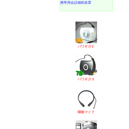
携帯用会話補助装置
パワギガＥ
パワギガＳ
咽喉マイク