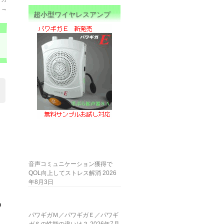
ー
→
超小型ワイヤレスアンプ
音声コミュニケーション獲得で
QOL向上してストレス解消
2026
年8月3日
パワギガＭ／パワギガＥ／パワギ