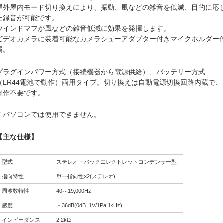
屋外屋内モード切り換えにより、振動、風などの雑音を低減、目的に応
た録音が可能です。
ウインドマフが風などの雑音低減に効果を発揮します。
ビデオカメラに装着可能なカメラシューアダプター付きマイクホルダー
属。
プラグインパワー方式（接続機器から電源供給）、バッテリー方式
（LR44電池で動作）両用タイプ。切り換えは自動電源切換回路内蔵で、
操作不要です。
＊パソコンでは使用できません。
【主な仕様】
型式
ステレオ・バックエレクトレットコンデンサー型
指向特性
単一指向性×2(ステレオ)
周波数特性
40～19,000Hz
感度
－36dB(0dB=1V/1Pa,1kHz)
インピーダンス
2.2kΩ