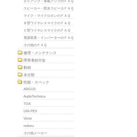
ＤＣアンプ・車載アンプのＦＡＱ
スピーカー・防水スピーカＦＡＱ
マイク・マイクロホンのＦＡＱ
Ｂ型ワイヤレスマイクのＦＡＱ
Ｃ型ワイヤレスマイクのＦＡＱ
電源装置・インバーターのＦＡＱ
その他のＦＡＱ
修理・メンテナンス
障害者給付金
動画
未分類
性能・スペック
ARGUS
AudioTechnica
TOA
UNI-PEX
Victor
noboru
その他メーカー