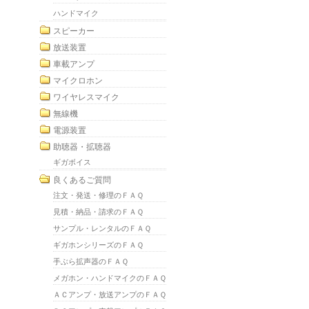
ハンドマイク
スピーカー
放送装置
車載アンプ
マイクロホン
ワイヤレスマイク
無線機
電源装置
助聴器・拡聴器
ギガボイス
良くあるご質問
注文・発送・修理のＦＡＱ
見積・納品・請求のＦＡＱ
サンプル・レンタルのＦＡＱ
ギガホンシリーズのＦＡＱ
手ぶら拡声器のＦＡＱ
メガホン・ハンドマイクのＦＡＱ
ＡＣアンプ・放送アンプのＦＡＱ