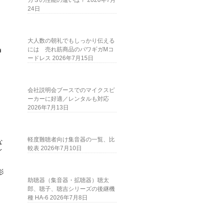
ガＳの性能の違いは？
2026年7月
24日
大人数の朝礼でもしっかり伝える
には 売れ筋商品のパワギガMコ
ードレス
2026年7月15日
会社説明会ブースでのマイクスピ
ーカーに好適／レンタルも対応
2026年7月13日
軽度難聴者向け集音器の一覧、比
な
較表
2026年7月10日
イ
影
助聴器（集音器・拡聴器）聴太
郎、聴子、聴吉シリーズの後継機
種 HA-6
2026年7月8日
。