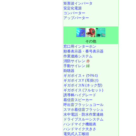
矩形波インバータ
安定化電源
コンバーター
アップバーター
その他
窓口用インターホン
順番表示器・番号表示器
作業連絡システム
消防サイレン
赤
手動サイレン
緑
助聴器
ギガボイス＋ (ﾜｲﾔﾚｽ)
ギガボイスY (耳掛け)
ギガボイスN (ネック型)
ギガボイス (フルセット)
誘導棒ハイグレード
着信音スピーカー
呼出音フラッシュコール
スマホ着信音フラッシュ
水中電話
・
防水作業連絡
ドライブスルーシステム
ハンドマイク機能表
ハンドマイク大きさ
電気式人工喉頭