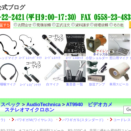
公式ブログ
・スペック
>
AudioTechnica
>
AT9940 ビデオカメ
 ステレオマイクロホン
BS-33SA オフホワイト壁掛型スピーカ
BS-33SC-A 音質に優れた壁掛型スピ