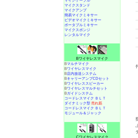
マイクケーブル
マイクスタンド
マイクアンプ
簡易マイクミキサー
ビデオマイクミキサー
ポータブルミキサー
マイクスポンジ
レンタルマイク
Bワイヤレスマイク
B
マルチマイク
B
ワイヤレスマイク
B
店内放送システム
B
キャリーアンプCDセット
B
ワイヤレススピーカー
B
ワイヤレスマルチセット
B
ガイドシステム
コードレスマイク ＢＬＴ
ダイナミック型
売れ筋
コードレスマイク ＢＬＴ
モジュール＆ジャック
Cワイヤレスマイク