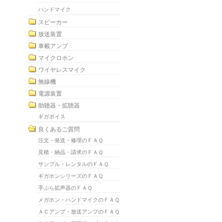
ハンドマイク
スピーカー
放送装置
車載アンプ
マイクロホン
ワイヤレスマイク
無線機
電源装置
助聴器・拡聴器
ギガボイス
良くあるご質問
注文・発送・修理のＦＡＱ
見積・納品・請求のＦＡＱ
サンプル・レンタルのＦＡＱ
ギガホンシリーズのＦＡＱ
手ぶら拡声器のＦＡＱ
メガホン・ハンドマイクのＦＡＱ
ＡＣアンプ・放送アンプのＦＡＱ