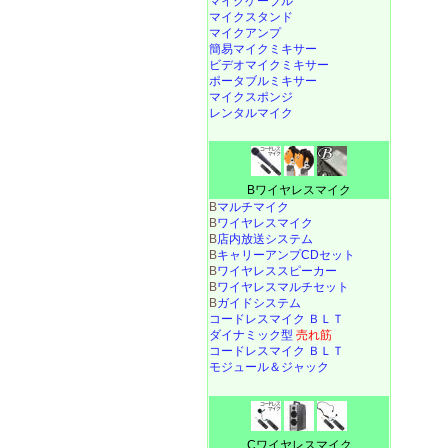
マイクケーブル
マイクスタンド
マイクアンプ
簡易マイクミキサー
ビデオマイクミキサー
ポータブルミキサー
マイクスポンジ
レンタルマイク
Bワイヤレスマイク
B
マルチマイク
B
ワイヤレスマイク
B
店内放送システム
B
キャリーアンプCDセット
B
ワイヤレススピーカー
B
ワイヤレスマルチセット
B
ガイドシステム
コードレスマイク ＢＬＴ
ダイナミック型
売れ筋
コードレスマイク ＢＬＴ
モジュール＆ジャック
Cワイヤレスマイク