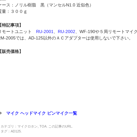
ケース：ノリル樹脂 黒（マンセルN1.0 近似色）
質量：３００ｇ
【特記事項】
リモートユニット
RU-2001
、
RU-2002
、WF-190や５局リモートマイ
RM-2005では、AD-125以外のＡＣアダプターは使用しないで下さい。
【販売価格】
⇒
マイク ヘッドマイク ピンマイク一覧
カテゴリ：
マイクロホン
,
TOA
. この記事の
URL
.
タグ：
AD125
.