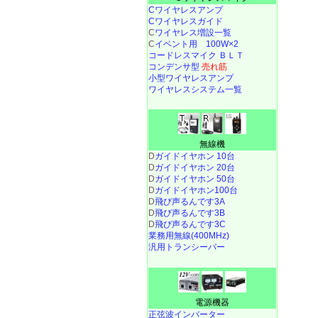
Cワイヤレスアンプ
Cワイヤレスガイド
C
ワイヤレス増設一覧
C
イベント用 100W×2
コードレスマイク ＢＬＴ
コンデンサ型
売れ筋
小型ワイヤレスアンプ
ワイヤレスシステム一覧
無線機
D
ガイドイヤホン 10台
D
ガイドイヤホン 20台
D
ガイドイヤホン 50台
D
ガイドイヤホン100台
D
飛び声るんです3A
D
飛び声るんです3B
D
飛び声るんです3C
業務用無線(400MHz)
汎用トランシーバー
電源機器
正弦波インバーター