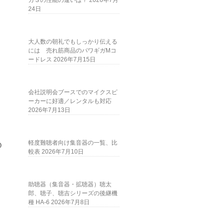
ガＳの性能の違いは？
2026年7月
24日
大人数の朝礼でもしっかり伝える
には 売れ筋商品のパワギガMコ
ードレス
2026年7月15日
会社説明会ブースでのマイクスピ
ーカーに好適／レンタルも対応
2026年7月13日
軽度難聴者向け集音器の一覧、比
０
較表
2026年7月10日
助聴器（集音器・拡聴器）聴太
郎、聴子、聴吉シリーズの後継機
種 HA-6
2026年7月8日