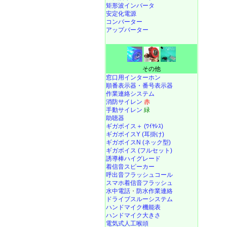
矩形波インバータ
安定化電源
コンバーター
アップバーター
その他
窓口用インターホン
順番表示器・番号表示器
作業連絡システム
消防サイレン
赤
手動サイレン
緑
助聴器
ギガボイス＋ (ﾜｲﾔﾚｽ)
ギガボイスY (耳掛け)
ギガボイスN (ネック型)
ギガボイス (フルセット)
誘導棒ハイグレード
着信音スピーカー
呼出音フラッシュコール
スマホ着信音フラッシュ
水中電話
・
防水作業連絡
ドライブスルーシステム
ハンドマイク機能表
ハンドマイク大きさ
電気式人工喉頭