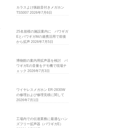
カラスよけ猟銃音付きメガホン
TSS007
2026年7月6日
ク
25名規模の施設案内に パワギガ
EとパワギガMの連携活用で前後
から拡声
2026年7月5日
博物館の案内用拡声器を検討 パ
ワギガEの音量をデモ機で現場チ
ェック
2026年7月3日
ワイヤレスメガホン ER-2830W
の修理および修理見積に関して
2026年7月1日
工場内での伝達業務に最適なハン
ズフリー拡声器（パワギガE）