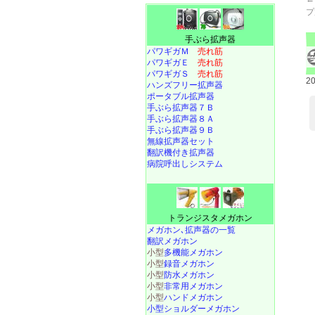
プ
手ぶら拡声器
パワギガＭ
売れ筋
パワギガＥ
売れ筋
パワギガＳ
売れ筋
2
ハンズフリー拡声器
ポータブル拡声器
手ぶら拡声器７Ｂ
手ぶら拡声器８Ａ
手ぶら拡声器９Ｂ
無線拡声器セット
翻訳機付き拡声器
病院呼出しシステム
トランジスタメガホン
メガホン､拡声器の一覧
翻訳メガホン
小型
多機能メガホン
小型
録音メガホン
小型
防水メガホン
小型
非常用メガホン
小型
ハンドメガホン
小型ショルダーメガホン