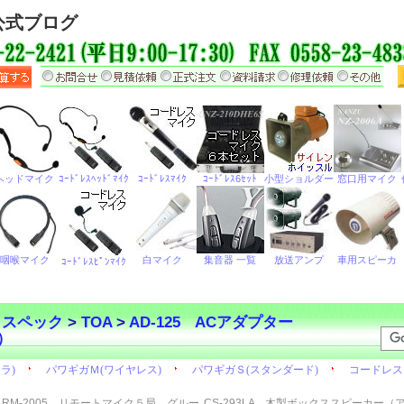
公式ブログ
・スペック
>
TOA
>
AD-125 ACアダプター
）
RM-2005 リモートマイク５局 グルー
CS-293LA 木製ボックススピーカー（