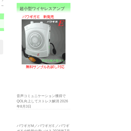
）
→
超小型ワイヤレスアンプ
音声コミュニケーション獲得で
QOL向上してストレス解消
2026
年8月3日
パワギガＭ／パワギガＥ／パワギ