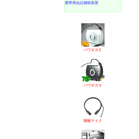
携帯用会話補助装置
パワギガＥ
パワギガＳ
咽喉マイク