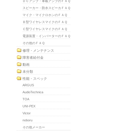
ＤＣアンプ・車載アンプのＦＡＱ
スピーカー・防水スピーカＦＡＱ
マイク・マイクロホンのＦＡＱ
Ｂ型ワイヤレスマイクのＦＡＱ
Ｃ型ワイヤレスマイクのＦＡＱ
電源装置・インバーターのＦＡＱ
その他のＦＡＱ
修理・メンテナンス
障害者給付金
動画
未分類
性能・スペック
ARGUS
AudioTechnica
TOA
UNI-PEX
Victor
noboru
その他メーカー