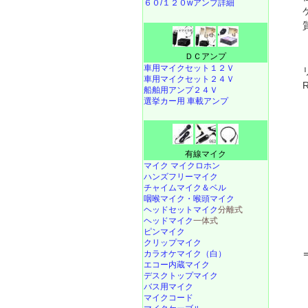
６０/１２０wアンプ詳細
ＤＣアンプ
車用マイクセット１２Ｖ
車用マイクセット２４Ｖ
船舶用アンプ２４Ｖ
選挙カー用 車載アンプ
有線マイク
マイク マイクロホン
ハンズフリーマイク
チャイムマイク＆ベル
咽喉マイク・喉頭マイク
ヘッドセットマイク
分離式
ヘッドマイク
一体式
ピンマイク
クリップマイク
カラオケマイク（白）
エコー内蔵マイク
デスクトップマイク
バス用マイク
マイクコード