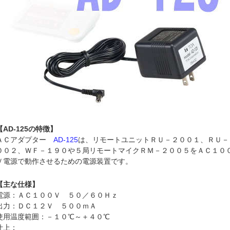
【AD-125の特徴】
ＡＣアダプター
AD-125
は、リモートユニットＲＵ－２００１、ＲＵ－
００２、ＷＦ－１９０や５局リモートマイクＲＭ－２００５をＡＣ１０
Ｖ電源で動作させるための電源装置です。
【主な仕様】
電源：ＡＣ１００Ｖ ５０／６０Ｈｚ
出力：ＤＣ１２Ｖ ５００ｍＡ
使用温度範囲：－１０℃～＋４０℃
仕上：