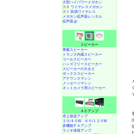
大型ハイパワーメガホン
大Ｂ
ワイヤレスメガホン
大Ｃ
防滴ワイヤレス
メガホン拡声器レンタル
拡声器.jp
スピーカー
車載スピーカー
トランス内蔵スピーカー
コールスピーカー
ハンズフリースピーカー
スピーカーの大きさ
ボックススピーカー
アナウンスマシン
メッセージマシン
ネットカメラ用スピーカー
ＡＣアンプ
卓上放送アンプ
２０/４０W
６０/１２０W
多機能ＰＡアンプ
ラジオ体操アンプ