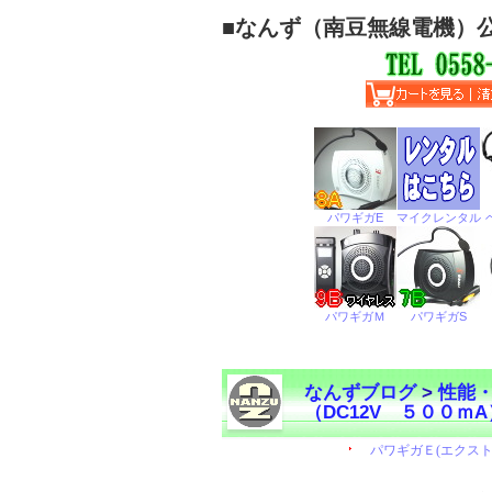
■
なんず（南豆無線電機）
なんずブログ
>
性能
（DC12V ５００ｍA
←