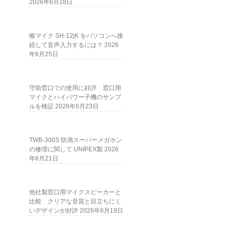
2026年6月28日
喉マイク SH-12jK をパソコンへ接
続して音声入力するには？
2026
年6月25日
守衛窓口での使用に好評 窓口用
マイクとハイパワー子機のサンプ
ルを検証
2026年6月23日
TWB-300S 防滴スーパーメガホン
の修理に関して UNIPEX製
2026
年6月21日
他社製窓口用マイクスピーカーと
比較 クリアな音質と目立ちにく
いデザインが好評
2026年6月19日