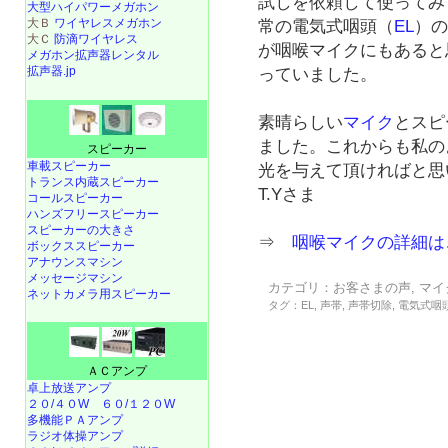
試しを依頼して使ってみ
大型ハイパワーメガホン
大Ｂ
ワイヤレスメガホン
常の電気式咽頭（
EL
）
大Ｃ
防滴ワイヤレス
が咽喉マイクにもあると
メガホン拡声器レンタル
拡声器.jp
っていました。
素晴らしい
マイク
とスピ
ました。これからも私の
スピーカー
車載スピーカー
光を与えて頂ければと思
トランス内蔵スピーカー
T.Yさま
コールスピーカー
ハンズフリースピーカー
スピーカーの大きさ
⇒
咽喉マイクの詳細は
ボックススピーカー
アナウンスマシン
メッセージマシン
カテゴリ：
お客さまの声
,
マイ
ネットカメラ用スピーカー
タグ：
EL
,
声帯
,
声帯切除
,
電気式咽
ＡＣアンプ
卓上放送アンプ
２０/４０W
６０/１２０W
多機能ＰＡアンプ
ラジオ体操アンプ