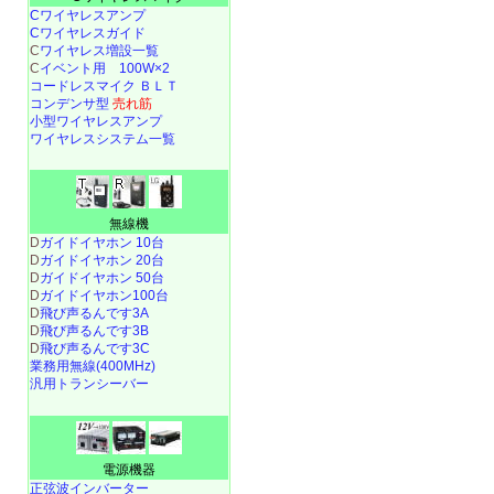
Cワイヤレスアンプ
Cワイヤレスガイド
C
ワイヤレス増設一覧
C
イベント用 100W×2
コードレスマイク ＢＬＴ
コンデンサ型
売れ筋
小型ワイヤレスアンプ
ワイヤレスシステム一覧
無線機
D
ガイドイヤホン 10台
D
ガイドイヤホン 20台
D
ガイドイヤホン 50台
D
ガイドイヤホン100台
D
飛び声るんです3A
D
飛び声るんです3B
D
飛び声るんです3C
業務用無線(400MHz)
汎用トランシーバー
電源機器
正弦波インバーター