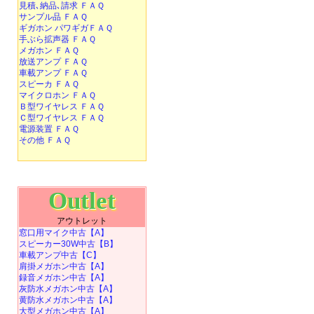
見積､納品､請求 ＦＡＱ
サンプル品 ＦＡＱ
ギガホン パワギガＦＡＱ
手ぶら拡声器 ＦＡＱ
メガホン ＦＡＱ
放送アンプ ＦＡＱ
車載アンプ ＦＡＱ
スピーカ ＦＡＱ
マイクロホン ＦＡＱ
Ｂ型ワイヤレス ＦＡＱ
Ｃ型ワイヤレス ＦＡＱ
電源装置 ＦＡＱ
その他 ＦＡＱ
Outlet
アウトレット
窓口用マイク中古【A】
スピーカー30W中古【B】
車載アンプ中古【C】
肩掛メガホン中古【A】
録音メガホン中古【A】
灰防水メガホン中古【A】
黄防水メガホン中古【A】
大型メガホン中古【A】