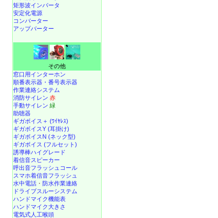
矩形波インバータ
安定化電源
コンバーター
アップバーター
その他
窓口用インターホン
順番表示器・番号表示器
作業連絡システム
消防サイレン
赤
手動サイレン
緑
助聴器
ギガボイス＋ (ﾜｲﾔﾚｽ)
ギガボイスY (耳掛け)
ギガボイスN (ネック型)
ギガボイス (フルセット)
誘導棒ハイグレード
着信音スピーカー
呼出音フラッシュコール
スマホ着信音フラッシュ
水中電話
・
防水作業連絡
ドライブスルーシステム
ハンドマイク機能表
ハンドマイク大きさ
電気式人工喉頭