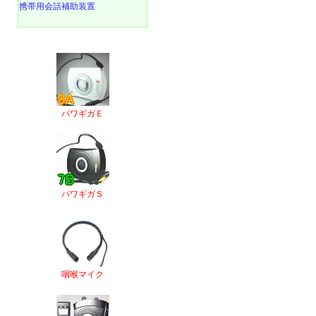
携帯用会話補助装置
パワギガＥ
パワギガＳ
咽喉マイク