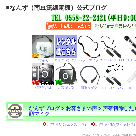
■
なんず（南豆無線電機）公式ブログ
なんずブログ
>
お客さまの声
>
声帯切除した
頭マイク
←
浴場など湿度の高い場所で使用で