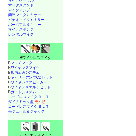
マイクケーブル
マイクスタンド
マイクアンプ
簡易マイクミキサー
ビデオマイクミキサー
ポータブルミキサー
マイクスポンジ
レンタルマイク
Bワイヤレスマイク
B
マルチマイク
B
ワイヤレスマイク
B
店内放送システム
B
キャリーアンプCDセット
B
ワイヤレススピーカー
B
ワイヤレスマルチセット
B
ガイドシステム
コードレスマイク ＢＬＴ
ダイナミック型
売れ筋
コードレスマイク ＢＬＴ
モジュール＆ジャック
Cワイヤレスマイク