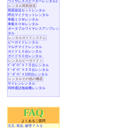
ワイヤレススピーカーレンタル2
レンタル簡易放送
簡易放送セットレンタル
呼出マイクセットレンタル
車載１０Ｗレンタル
車載６０Ｗレンタル
ポータブルワイヤレスアンプレン
タル
レンタルガイドシステム
ビーガイドレンタル
マルチマイクレンタル
ガイド１０台レンタル
ガイド５０台レンタル
レンタルビーガイド＋
ﾋﾞｰｶﾞｲﾄﾞ＋１０台レンタル
ﾋﾞｰｶﾞｲﾄﾞ＋２０台レンタル
ﾋﾞｰｶﾞｲﾄﾞ＋100台レンタル
レンタルその他の機器
サイレンレンタル
同時通話無線機レンタル
FAQ
よくあるご質問
注文､発送､修理 ＦＡＱ