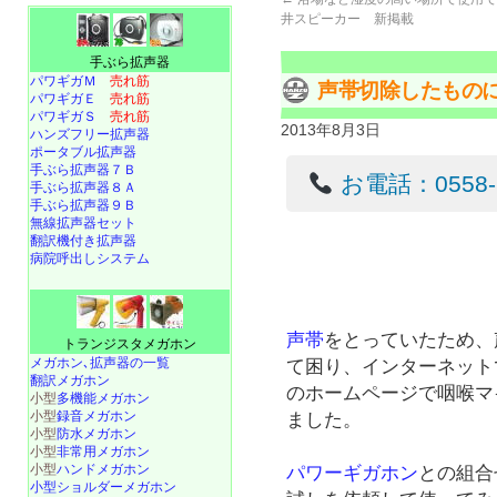
井スピーカー 新掲載
手ぶら拡声器
パワギガＭ
売れ筋
声帯切除したもの
パワギガＥ
売れ筋
パワギガＳ
売れ筋
2013年8月3日
ハンズフリー拡声器
ポータブル拡声器
手ぶら拡声器７Ｂ
お電話：0558-22
手ぶら拡声器８Ａ
手ぶら拡声器９Ｂ
無線拡声器セット
翻訳機付き拡声器
病院呼出しシステム
声帯
をとっていたため、
トランジスタメガホン
メガホン､拡声器の一覧
て困り、インターネット
翻訳メガホン
のホームページで咽喉マ
小型
多機能メガホン
小型
録音メガホン
ました。
小型
防水メガホン
小型
非常用メガホン
小型
ハンドメガホン
パワーギガホン
との組合
小型ショルダーメガホン