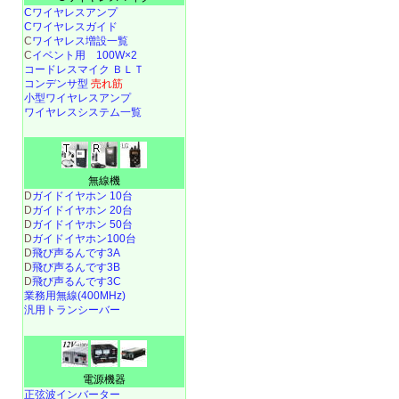
Cワイヤレスアンプ
Cワイヤレスガイド
C
ワイヤレス増設一覧
C
イベント用 100W×2
コードレスマイク ＢＬＴ
コンデンサ型
売れ筋
小型ワイヤレスアンプ
ワイヤレスシステム一覧
無線機
D
ガイドイヤホン 10台
D
ガイドイヤホン 20台
D
ガイドイヤホン 50台
D
ガイドイヤホン100台
D
飛び声るんです3A
D
飛び声るんです3B
D
飛び声るんです3C
業務用無線(400MHz)
汎用トランシーバー
電源機器
正弦波インバーター