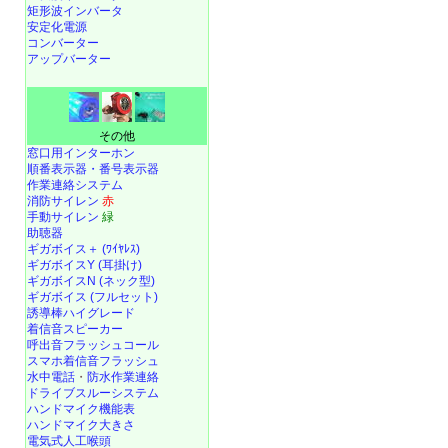
矩形波インバータ
安定化電源
コンバーター
アップバーター
その他
窓口用インターホン
順番表示器・番号表示器
作業連絡システム
消防サイレン
赤
手動サイレン
緑
助聴器
ギガボイス＋ (ﾜｲﾔﾚｽ)
ギガボイスY (耳掛け)
ギガボイスN (ネック型)
ギガボイス (フルセット)
誘導棒ハイグレード
着信音スピーカー
呼出音フラッシュコール
スマホ着信音フラッシュ
水中電話
・
防水作業連絡
ドライブスルーシステム
ハンドマイク機能表
ハンドマイク大きさ
電気式人工喉頭