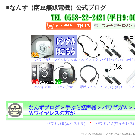
■
なんず（南豆無線電機）公式ブログ
なんずブログ
>
手ぶら拡声器
>
パワギガＷ
>
Ｗワイヤレスの方が
←
マイク混合器 LX-10 の代替機種 N