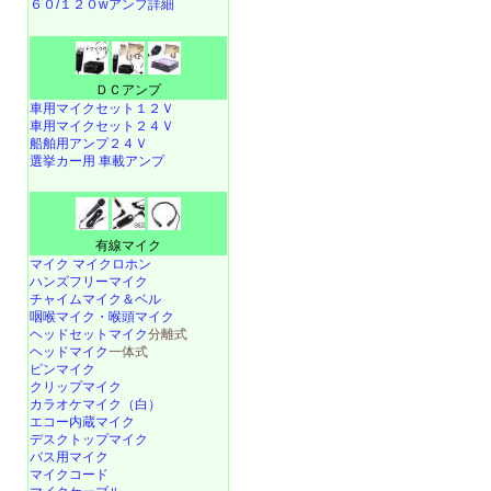
６０/１２０wアンプ詳細
ＤＣアンプ
車用マイクセット１２Ｖ
車用マイクセット２４Ｖ
船舶用アンプ２４Ｖ
選挙カー用 車載アンプ
有線マイク
マイク マイクロホン
ハンズフリーマイク
チャイムマイク＆ベル
咽喉マイク・喉頭マイク
ヘッドセットマイク
分離式
ヘッドマイク
一体式
ピンマイク
クリップマイク
カラオケマイク（白）
エコー内蔵マイク
デスクトップマイク
バス用マイク
マイクコード