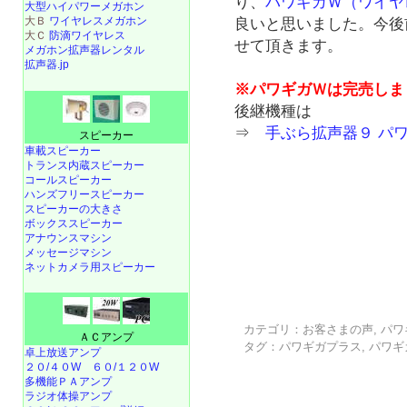
り、
パワギガＷ（ワイヤ
大型ハイパワーメガホン
大Ｂ
ワイヤレスメガホン
良いと思いました。今後
大Ｃ
防滴ワイヤレス
せて頂きます。
メガホン拡声器レンタル
拡声器.jp
※パワギガＷは完売しま
後継機種は
⇒
手ぶら拡声器９ パ
スピーカー
車載スピーカー
トランス内蔵スピーカー
コールスピーカー
ハンズフリースピーカー
スピーカーの大きさ
ボックススピーカー
アナウンスマシン
メッセージマシン
ネットカメラ用スピーカー
カテゴリ：
お客さまの声
,
パワ
ＡＣアンプ
タグ：
パワギガプラス
,
パワギ
卓上放送アンプ
２０/４０W
６０/１２０W
多機能ＰＡアンプ
ラジオ体操アンプ