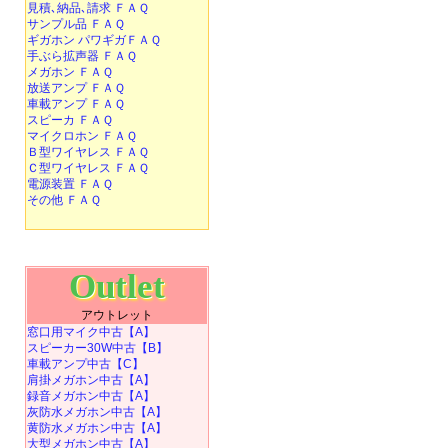
見積､納品､請求 ＦＡＱ
サンプル品 ＦＡＱ
ギガホン パワギガＦＡＱ
手ぶら拡声器 ＦＡＱ
メガホン ＦＡＱ
放送アンプ ＦＡＱ
車載アンプ ＦＡＱ
スピーカ ＦＡＱ
マイクロホン ＦＡＱ
Ｂ型ワイヤレス ＦＡＱ
Ｃ型ワイヤレス ＦＡＱ
電源装置 ＦＡＱ
その他 ＦＡＱ
Outlet
アウトレット
窓口用マイク中古【A】
スピーカー30W中古【B】
車載アンプ中古【C】
肩掛メガホン中古【A】
録音メガホン中古【A】
灰防水メガホン中古【A】
黄防水メガホン中古【A】
大型メガホン中古【A】