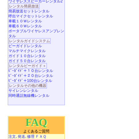
ワイヤレススピーカーレンタル2
レンタル簡易放送
簡易放送セットレンタル
呼出マイクセットレンタル
車載１０Ｗレンタル
車載６０Ｗレンタル
ポータブルワイヤレスアンプレン
タル
レンタルガイドシステム
ビーガイドレンタル
マルチマイクレンタル
ガイド１０台レンタル
ガイド５０台レンタル
レンタルビーガイド＋
ﾋﾞｰｶﾞｲﾄﾞ＋１０台レンタル
ﾋﾞｰｶﾞｲﾄﾞ＋２０台レンタル
ﾋﾞｰｶﾞｲﾄﾞ＋100台レンタル
レンタルその他の機器
サイレンレンタル
同時通話無線機レンタル
FAQ
よくあるご質問
注文､発送､修理 ＦＡＱ