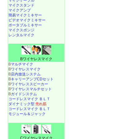
マイクケーブル
マイクスタンド
マイクアンプ
簡易マイクミキサー
ビデオマイクミキサー
ポータブルミキサー
マイクスポンジ
レンタルマイク
Bワイヤレスマイク
B
マルチマイク
B
ワイヤレスマイク
B
店内放送システム
B
キャリーアンプCDセット
B
ワイヤレススピーカー
B
ワイヤレスマルチセット
B
ガイドシステム
コードレスマイク ＢＬＴ
ダイナミック型
売れ筋
コードレスマイク ＢＬＴ
モジュール＆ジャック
Cワイヤレスマイク