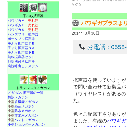
MX10
手ぶら拡声器
パワギガＭ
売れ筋
パワギガプラスよ
パワギガＥ
売れ筋
パワギガＳ
売れ筋
2014年3月30日
ハンズフリー拡声器
ポータブル拡声器
手ぶら拡声器７Ｂ
お電話：0558-22
手ぶら拡声器８Ａ
手ぶら拡声器９Ｂ
無線拡声器セット
翻訳機付き拡声器
病院呼出しシステム
拡声器を使っていますが
で問い合わせて新製品パ
トランジスタメガホン
メガホン､拡声器の一覧
（ワイヤレス）があるの
翻訳メガホン
た。
小型
多機能メガホン
小型
録音メガホン
小型
防水メガホン
色々ご配慮下さりありが
小型
非常用メガホン
小型
ハンドメガホン
ました。有線の
パワギガ
小型ショルダーメガホン