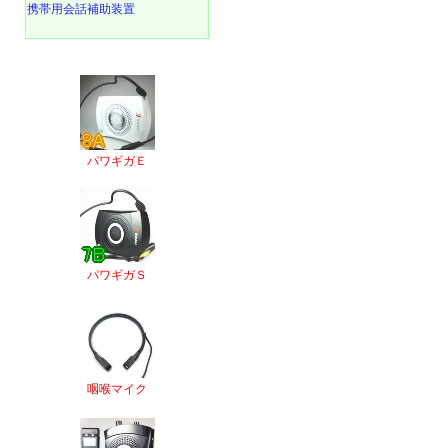
携帯用会話補助装置
パワギガＥ
パワギガＳ
咽喉マイク