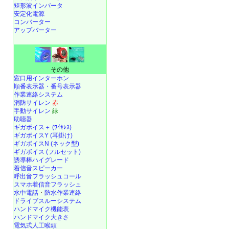
矩形波インバータ
安定化電源
コンバーター
アップバーター
その他
窓口用インターホン
順番表示器・番号表示器
作業連絡システム
消防サイレン
赤
手動サイレン
緑
助聴器
ギガボイス＋ (ﾜｲﾔﾚｽ)
ギガボイスY (耳掛け)
ギガボイスN (ネック型)
ギガボイス (フルセット)
誘導棒ハイグレード
着信音スピーカー
呼出音フラッシュコール
スマホ着信音フラッシュ
水中電話
・
防水作業連絡
ドライブスルーシステム
ハンドマイク機能表
ハンドマイク大きさ
電気式人工喉頭