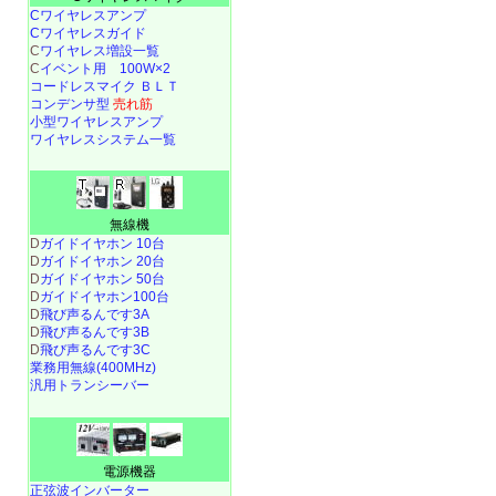
Cワイヤレスアンプ
Cワイヤレスガイド
C
ワイヤレス増設一覧
C
イベント用 100W×2
コードレスマイク ＢＬＴ
コンデンサ型
売れ筋
小型ワイヤレスアンプ
ワイヤレスシステム一覧
無線機
D
ガイドイヤホン 10台
D
ガイドイヤホン 20台
D
ガイドイヤホン 50台
D
ガイドイヤホン100台
D
飛び声るんです3A
D
飛び声るんです3B
D
飛び声るんです3C
業務用無線(400MHz)
汎用トランシーバー
電源機器
正弦波インバーター