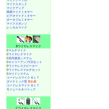
マイクケーブル
マイクスタンド
マイクアンプ
簡易マイクミキサー
ビデオマイクミキサー
ポータブルミキサー
マイクスポンジ
レンタルマイク
Bワイヤレスマイク
B
マルチマイク
B
ワイヤレスマイク
B
店内放送システム
B
キャリーアンプCDセット
B
ワイヤレススピーカー
B
ワイヤレスマルチセット
B
ガイドシステム
コードレスマイク ＢＬＴ
ダイナミック型
売れ筋
コードレスマイク ＢＬＴ
モジュール＆ジャック
Cワイヤレスマイク