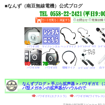
■
なんず（南豆無線電機）公式ブログ
なんずブログ
>
手ぶら拡声器
>
パワギガＥ（
パ型メガホンの拡声器がハウルので
←
店舗外のBGM用スピーカー BS-10