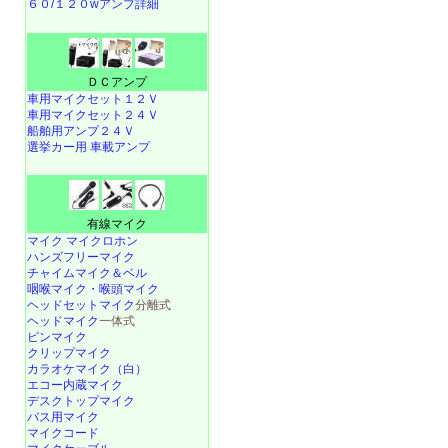
６０/１２０wアンプ詳細
ＤＣアンプ
車用マイクセット１２Ｖ
車用マイクセット２４Ｖ
船舶用アンプ２４Ｖ
選挙カー用 車載アンプ
有線マイク
マイク マイクロホン
ハンズフリーマイク
チャイムマイク＆ベル
咽喉マイク・喉頭マイク
ヘッドセットマイク
分離式
ヘッドマイク
一体式
ピンマイク
クリップマイク
カラオケマイク（白）
エコー内蔵マイク
デスクトップマイク
バス用マイク
マイクコード