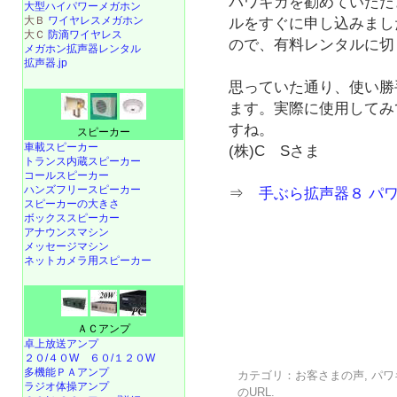
パワギガを勧めていただ
大型ハイパワーメガホン
大Ｂ
ワイヤレスメガホン
ルをすぐに申し込みまし
大Ｃ
防滴ワイヤレス
ので、有料レンタルに切
メガホン拡声器レンタル
拡声器.jp
思っていた通り、使い勝
ます。実際に使用してみ
すね。
スピーカー
車載スピーカー
(株)C Sさま
トランス内蔵スピーカー
コールスピーカー
ハンズフリースピーカー
⇒
手ぶら拡声器８ パ
スピーカーの大きさ
ボックススピーカー
アナウンスマシン
メッセージマシン
ネットカメラ用スピーカー
ＡＣアンプ
卓上放送アンプ
２０/４０W
６０/１２０W
多機能ＰＡアンプ
カテゴリ：
お客さまの声
,
パワ
ラジオ体操アンプ
の
URL
.