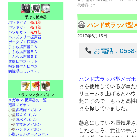
代替品は？
手ぶら拡声器
パワギガＭ
売れ筋
ハンド式ラッパ型
パワギガＥ
売れ筋
パワギガＳ
売れ筋
2017年6月15日
ハンズフリー拡声器
ポータブル拡声器
手ぶら拡声器７Ｂ
お電話：0558-22
手ぶら拡声器８Ａ
手ぶら拡声器９Ｂ
無線拡声器セット
翻訳機付き拡声器
病院呼出しシステム
ハンド式ラッパ型メガホ
器を使用しているが重た
リュームを上げるとハウ
トランジスタメガホン
メガホン､拡声器の一覧
起こすので、もっと高性
翻訳メガホン
器を探していました。
小型
多機能メガホン
小型
録音メガホン
小型
防水メガホン
懇意にしている電気屋さ
小型
非常用メガホン
小型
ハンドメガホン
したところ、貴社の手ぶ
小型ショルダーメガホン