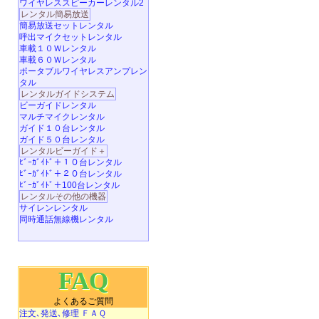
ワイヤレススピーカーレンタル2
レンタル簡易放送
簡易放送セットレンタル
呼出マイクセットレンタル
車載１０Ｗレンタル
車載６０Ｗレンタル
ポータブルワイヤレスアンプレン
タル
レンタルガイドシステム
ビーガイドレンタル
マルチマイクレンタル
ガイド１０台レンタル
ガイド５０台レンタル
レンタルビーガイド＋
ﾋﾞｰｶﾞｲﾄﾞ＋１０台レンタル
ﾋﾞｰｶﾞｲﾄﾞ＋２０台レンタル
ﾋﾞｰｶﾞｲﾄﾞ＋100台レンタル
レンタルその他の機器
サイレンレンタル
同時通話無線機レンタル
FAQ
よくあるご質問
注文､発送､修理 ＦＡＱ