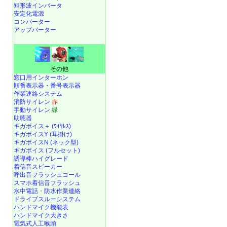
矩形波インバータ
安定化電源
コンバーター
アップバーター
その他
窓口用インターホン
順番表示器・番号表示器
作業連絡システム
消防サイレン
赤
手動サイレン
緑
助聴器
ギガボイス＋ (ﾜｲﾔﾚｽ)
ギガボイスY (耳掛け)
ギガボイスN (ネック型)
ギガボイス (フルセット)
誘導棒ハイグレード
着信音スピーカー
呼出音フラッシュコール
スマホ着信音フラッシュ
水中電話
・
防水作業連絡
ドライブスルーシステム
ハンドマイク機能表
ハンドマイク大きさ
電気式人工喉頭