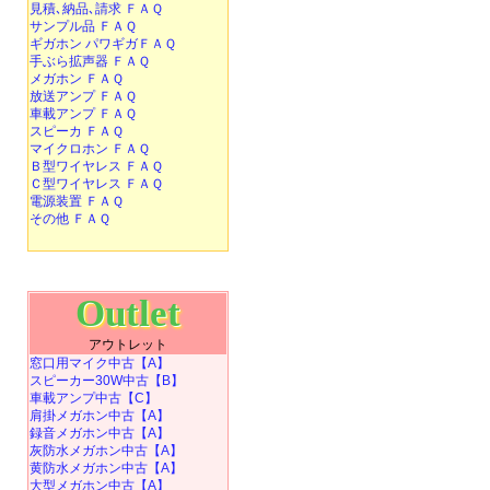
見積､納品､請求 ＦＡＱ
サンプル品 ＦＡＱ
ギガホン パワギガＦＡＱ
手ぶら拡声器 ＦＡＱ
メガホン ＦＡＱ
放送アンプ ＦＡＱ
車載アンプ ＦＡＱ
スピーカ ＦＡＱ
マイクロホン ＦＡＱ
Ｂ型ワイヤレス ＦＡＱ
Ｃ型ワイヤレス ＦＡＱ
電源装置 ＦＡＱ
その他 ＦＡＱ
Outlet
アウトレット
窓口用マイク中古【A】
スピーカー30W中古【B】
車載アンプ中古【C】
肩掛メガホン中古【A】
録音メガホン中古【A】
灰防水メガホン中古【A】
黄防水メガホン中古【A】
大型メガホン中古【A】