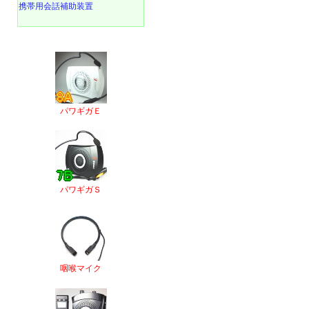
携帯用会話補助装置
パワギガＥ
パワギガＳ
咽喉マイク