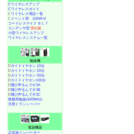
Cワイヤレスアンプ
Cワイヤレスガイド
C
ワイヤレス増設一覧
C
イベント用 100W×2
コードレスマイク ＢＬＴ
コンデンサ型
売れ筋
小型ワイヤレスアンプ
ワイヤレスシステム一覧
無線機
D
ガイドイヤホン 10台
D
ガイドイヤホン 20台
D
ガイドイヤホン 50台
D
ガイドイヤホン100台
D
飛び声るんです3A
D
飛び声るんです3B
D
飛び声るんです3C
業務用無線(400MHz)
汎用トランシーバー
電源機器
正弦波インバーター