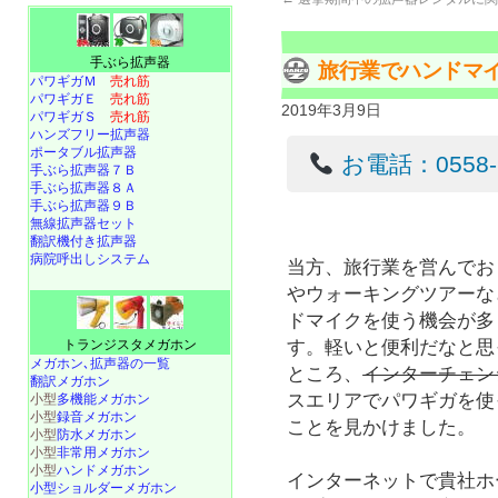
手ぶら拡声器
旅行業でハンドマ
パワギガＭ
売れ筋
パワギガＥ
売れ筋
2019年3月9日
パワギガＳ
売れ筋
ハンズフリー拡声器
ポータブル拡声器
お電話：0558-22
手ぶら拡声器７Ｂ
手ぶら拡声器８Ａ
手ぶら拡声器９Ｂ
無線拡声器セット
翻訳機付き拡声器
病院呼出しシステム
当方、旅行業を営んでお
やウォーキングツアーな
ドマイクを使う機会が多
す。軽いと便利だなと思
トランジスタメガホン
メガホン､拡声器の一覧
ところ、
インターチェン
翻訳メガホン
スエリアでパワギガを使
小型
多機能メガホン
小型
録音メガホン
ことを見かけました。
小型
防水メガホン
小型
非常用メガホン
小型
ハンドメガホン
インターネットで貴社ホ
小型ショルダーメガホン