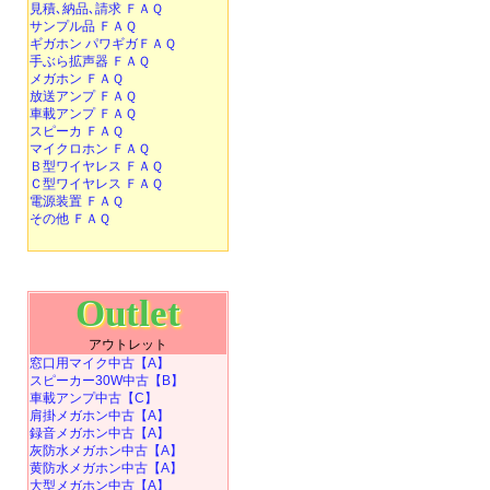
見積､納品､請求 ＦＡＱ
サンプル品 ＦＡＱ
ギガホン パワギガＦＡＱ
手ぶら拡声器 ＦＡＱ
メガホン ＦＡＱ
放送アンプ ＦＡＱ
車載アンプ ＦＡＱ
スピーカ ＦＡＱ
マイクロホン ＦＡＱ
Ｂ型ワイヤレス ＦＡＱ
Ｃ型ワイヤレス ＦＡＱ
電源装置 ＦＡＱ
その他 ＦＡＱ
Outlet
アウトレット
窓口用マイク中古【A】
スピーカー30W中古【B】
車載アンプ中古【C】
肩掛メガホン中古【A】
録音メガホン中古【A】
灰防水メガホン中古【A】
黄防水メガホン中古【A】
大型メガホン中古【A】