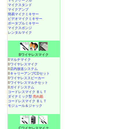
マイクケーブル
マイクスタンド
マイクアンプ
簡易マイクミキサー
ビデオマイクミキサー
ポータブルミキサー
マイクスポンジ
レンタルマイク
Bワイヤレスマイク
B
マルチマイク
B
ワイヤレスマイク
B
店内放送システム
B
キャリーアンプCDセット
B
ワイヤレススピーカー
B
ワイヤレスマルチセット
B
ガイドシステム
コードレスマイク ＢＬＴ
ダイナミック型
売れ筋
コードレスマイク ＢＬＴ
モジュール＆ジャック
Cワイヤレスマイク