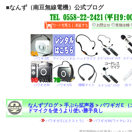
■
なんず（南豆無線電機）公式ブログ
なんずブログ
>
手ぶら拡声器
>
パワギガＥ（
ドマイクを使うより使い勝手良し
←
選挙期間中の拡声器レンタルに関