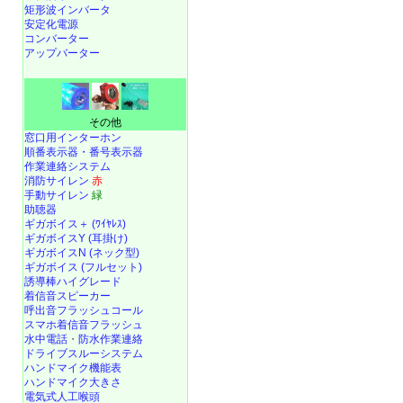
矩形波インバータ
安定化電源
コンバーター
アップバーター
その他
窓口用インターホン
順番表示器・番号表示器
作業連絡システム
消防サイレン
赤
手動サイレン
緑
助聴器
ギガボイス＋ (ﾜｲﾔﾚｽ)
ギガボイスY (耳掛け)
ギガボイスN (ネック型)
ギガボイス (フルセット)
誘導棒ハイグレード
着信音スピーカー
呼出音フラッシュコール
スマホ着信音フラッシュ
水中電話
・
防水作業連絡
ドライブスルーシステム
ハンドマイク機能表
ハンドマイク大きさ
電気式人工喉頭