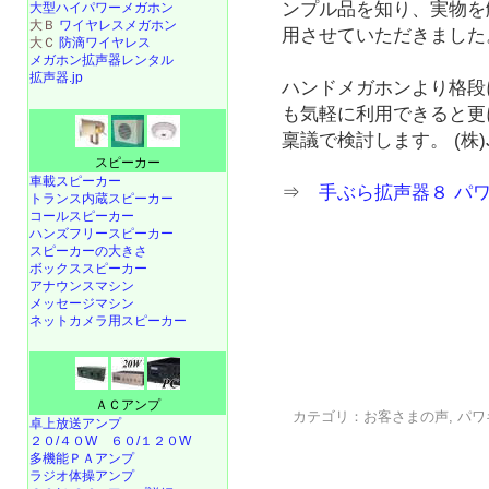
ンプル品を知り、実物を
大型ハイパワーメガホン
大Ｂ
ワイヤレスメガホン
用させていただきました
大Ｃ
防滴ワイヤレス
メガホン拡声器レンタル
拡声器.jp
ハンドメガホンより格段
も気軽に利用できると更
稟議で検討します。 (株)
スピーカー
車載スピーカー
⇒
手ぶら拡声器８ パ
トランス内蔵スピーカー
コールスピーカー
ハンズフリースピーカー
スピーカーの大きさ
ボックススピーカー
アナウンスマシン
メッセージマシン
ネットカメラ用スピーカー
ＡＣアンプ
カテゴリ：
お客さまの声
,
パワ
卓上放送アンプ
２０/４０W
６０/１２０W
多機能ＰＡアンプ
ラジオ体操アンプ