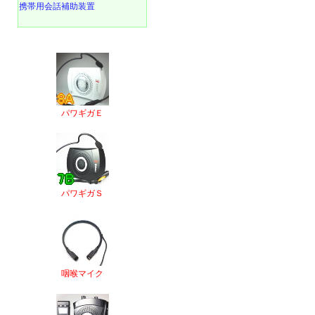
携帯用会話補助装置
パワギガＥ
パワギガＳ
咽喉マイク