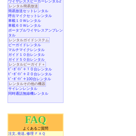
ワイヤレススピーカーレンタル2
レンタル簡易放送
簡易放送セットレンタル
呼出マイクセットレンタル
車載１０Ｗレンタル
車載６０Ｗレンタル
ポータブルワイヤレスアンプレン
タル
レンタルガイドシステム
ビーガイドレンタル
マルチマイクレンタル
ガイド１０台レンタル
ガイド５０台レンタル
レンタルビーガイド＋
ﾋﾞｰｶﾞｲﾄﾞ＋１０台レンタル
ﾋﾞｰｶﾞｲﾄﾞ＋２０台レンタル
ﾋﾞｰｶﾞｲﾄﾞ＋100台レンタル
レンタルその他の機器
サイレンレンタル
同時通話無線機レンタル
FAQ
よくあるご質問
注文､発送､修理 ＦＡＱ