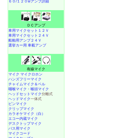
６０/１２０wアンプ詳細
ＤＣアンプ
車用マイクセット１２Ｖ
車用マイクセット２４Ｖ
船舶用アンプ２４Ｖ
選挙カー用 車載アンプ
有線マイク
マイク マイクロホン
ハンズフリーマイク
チャイムマイク＆ベル
咽喉マイク・喉頭マイク
ヘッドセットマイク
分離式
ヘッドマイク
一体式
ピンマイク
クリップマイク
カラオケマイク（白）
エコー内蔵マイク
デスクトップマイク
バス用マイク
マイクコード