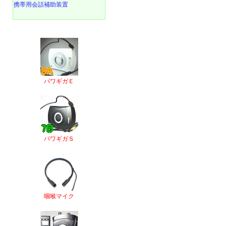
携帯用会話補助装置
パワギガＥ
パワギガＳ
咽喉マイク