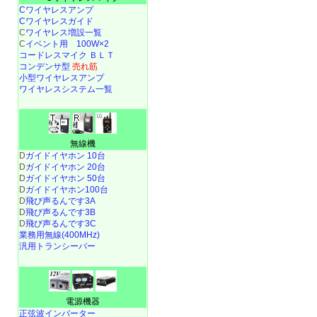
Cワイヤレスアンプ
Cワイヤレスガイド
C
ワイヤレス増設一覧
C
イベント用 100W×2
コードレスマイク ＢＬＴ
コンデンサ型
売れ筋
小型ワイヤレスアンプ
ワイヤレスシステム一覧
無線機
D
ガイドイヤホン 10台
D
ガイドイヤホン 20台
D
ガイドイヤホン 50台
D
ガイドイヤホン100台
D
飛び声るんです3A
D
飛び声るんです3B
D
飛び声るんです3C
業務用無線(400MHz)
汎用トランシーバー
電源機器
正弦波インバーター