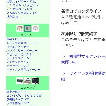
大型ハイパワーメガホン
大Ｂ
ワイヤレスメガホン
大Ｃ
防滴ワイヤレス
省電力でロングライフ
メガホン拡声器レンタル
単３乾電池１本で動作。
拡声器.jp
は約半年。
在庫限りで販売終了
スピーカー
このモデルはプリモ在庫
車載スピーカー
トランス内蔵スピーカー
下さい！
コールスピーカー
ハンズフリースピーカー
スピーカーの大きさ
⇒
初期型マイクレシー
ボックススピーカー
太郎 HA1
アナウンスマシン
メッセージマシン
ネットカメラ用スピーカー
⇒
ワイヤレス補聴援助シス
細
ＡＣアンプ
卓上放送アンプ
２０/４０W
６０/１２０W
多機能ＰＡアンプ
ラジオ体操アンプ