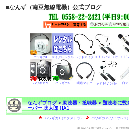
■
なんず（南豆無線電機）公式ブログ
なんずブログ
>
助聴器・拡聴器
>
難聴者に数
ーバー 聴太郎 HA1
←
義姉が大声で話すため、反回声帯