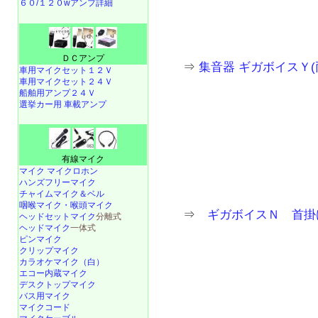
６０/１２０wアンプ詳細
ＤＣアンプ
⇒
集音器 ギガボイスＹ(両
車用マイクセット１２Ｖ
車用マイクセット２４Ｖ
船舶用アンプ２４Ｖ
選挙カー用 車載アンプ
有線マイク
マイク マイクロホン
ハンズフリーマイク
チャイムマイク＆ベル
咽喉マイク・喉頭マイク
⇒
ギガボイスＮ 首掛
ヘッドセットマイク
分離式
ヘッドマイク
一体式
ピンマイク
クリップマイク
カラオケマイク（白）
エコー内蔵マイク
デスクトップマイク
バス用マイク
マイクコード