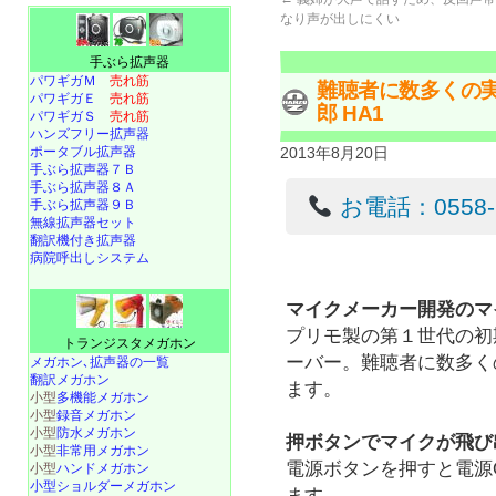
なり声が出しにくい
手ぶら拡声器
パワギガＭ
売れ筋
難聴者に数多くの実
パワギガＥ
売れ筋
郎 HA1
パワギガＳ
売れ筋
ハンズフリー拡声器
ポータブル拡声器
2013年8月20日
手ぶら拡声器７Ｂ
手ぶら拡声器８Ａ
お電話：0558-22
手ぶら拡声器９Ｂ
無線拡声器セット
翻訳機付き拡声器
病院呼出しシステム
マイクメーカー開発のマ
プリモ製の第１世代の初
トランジスタメガホン
ーバー。難聴者に数多く
メガホン､拡声器の一覧
翻訳メガホン
ます。
小型
多機能メガホン
小型
録音メガホン
小型
防水メガホン
押ボタンでマイクが飛び
小型
非常用メガホン
電源ボタンを押すと電源
小型
ハンドメガホン
小型ショルダーメガホン
ます。