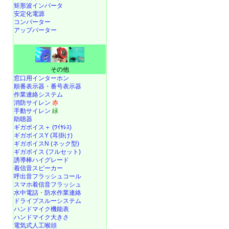
矩形波インバータ
安定化電源
コンバーター
アップバーター
その他
窓口用インターホン
順番表示器・番号表示器
作業連絡システム
消防サイレン
赤
手動サイレン
緑
助聴器
ギガボイス＋ (ﾜｲﾔﾚｽ)
ギガボイスY (耳掛け)
ギガボイスN (ネック型)
ギガボイス (フルセット)
誘導棒ハイグレード
着信音スピーカー
呼出音フラッシュコール
スマホ着信音フラッシュ
水中電話
・
防水作業連絡
ドライブスルーシステム
ハンドマイク機能表
ハンドマイク大きさ
電気式人工喉頭