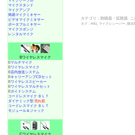
マイクケーブル
マイクスタンド
マイクアンプ
簡易マイクミキサー
カテゴリ：
助聴器・拡聴器
. 
ビデオマイクミキサー
タグ：
HA1
,
マイクレシーバー
,
聴太
ポータブルミキサー
マイクスポンジ
レンタルマイク
Bワイヤレスマイク
B
マルチマイク
B
ワイヤレスマイク
B
店内放送システム
B
キャリーアンプCDセット
B
ワイヤレススピーカー
B
ワイヤレスマルチセット
B
ガイドシステム
コードレスマイク ＢＬＴ
ダイナミック型
売れ筋
コードレスマイク ＢＬＴ
モジュール＆ジャック
Cワイヤレスマイク