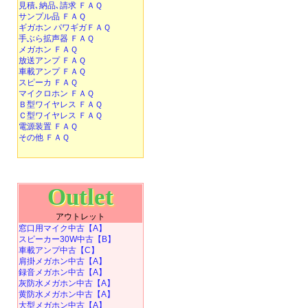
見積､納品､請求 ＦＡＱ
サンプル品 ＦＡＱ
ギガホン パワギガＦＡＱ
手ぶら拡声器 ＦＡＱ
メガホン ＦＡＱ
放送アンプ ＦＡＱ
車載アンプ ＦＡＱ
スピーカ ＦＡＱ
マイクロホン ＦＡＱ
Ｂ型ワイヤレス ＦＡＱ
Ｃ型ワイヤレス ＦＡＱ
電源装置 ＦＡＱ
その他 ＦＡＱ
Outlet
アウトレット
窓口用マイク中古【A】
スピーカー30W中古【B】
車載アンプ中古【C】
肩掛メガホン中古【A】
録音メガホン中古【A】
灰防水メガホン中古【A】
黄防水メガホン中古【A】
大型メガホン中古【A】