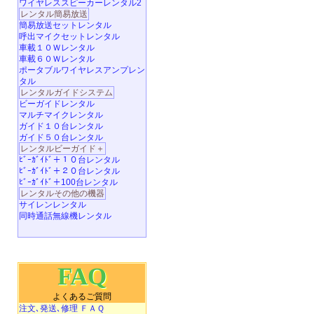
ワイヤレススピーカーレンタル2
レンタル簡易放送
簡易放送セットレンタル
呼出マイクセットレンタル
車載１０Ｗレンタル
車載６０Ｗレンタル
ポータブルワイヤレスアンプレン
タル
レンタルガイドシステム
ビーガイドレンタル
マルチマイクレンタル
ガイド１０台レンタル
ガイド５０台レンタル
レンタルビーガイド＋
ﾋﾞｰｶﾞｲﾄﾞ＋１０台レンタル
ﾋﾞｰｶﾞｲﾄﾞ＋２０台レンタル
ﾋﾞｰｶﾞｲﾄﾞ＋100台レンタル
レンタルその他の機器
サイレンレンタル
同時通話無線機レンタル
FAQ
よくあるご質問
注文､発送､修理 ＦＡＱ