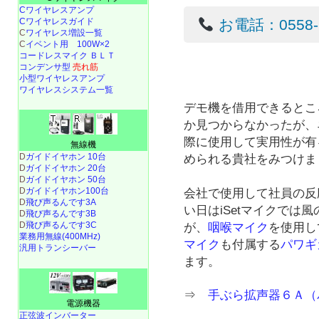
Cワイヤレスアンプ
Cワイヤレスガイド
お電話：0558-22
C
ワイヤレス増設一覧
C
イベント用 100W×2
コードレスマイク ＢＬＴ
コンデンサ型
売れ筋
小型ワイヤレスアンプ
ワイヤレスシステム一覧
デモ機を借用できるとこ
か見つからなかったが、
際に使用して実用性が有
無線機
D
ガイドイヤホン 10台
められる貴社をみつけま
D
ガイドイヤホン 20台
D
ガイドイヤホン 50台
D
ガイドイヤホン100台
会社で使用して社員の反
D
飛び声るんです3A
い日はiSetマイクでは
D
飛び声るんです3B
D
飛び声るんです3C
が、
咽喉マイク
を使用し
業務用無線(400MHz)
マイク
も付属する
パワギ
汎用トランシーバー
ます。
⇒
手ぶら拡声器６Ａ（
電源機器
正弦波インバーター