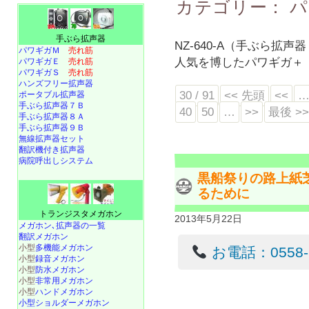
カテゴリー：
パ
手ぶら拡声器
NZ-640-A（手ぶら拡声
パワギガＭ
売れ筋
人気を博したパワギガ＋
パワギガＥ
売れ筋
パワギガＳ
売れ筋
ハンズフリー拡声器
30 / 91
<< 先頭
<<
ポータブル拡声器
手ぶら拡声器７Ｂ
40
50
…
>>
最後 >
手ぶら拡声器８Ａ
手ぶら拡声器９Ｂ
無線拡声器セット
翻訳機付き拡声器
病院呼出しシステム
黒船祭りの路上紙
るために
トランジスタメガホン
2013年5月22日
メガホン､拡声器の一覧
翻訳メガホン
小型
多機能メガホン
お電話：0558-22
小型
録音メガホン
小型
防水メガホン
小型
非常用メガホン
小型
ハンドメガホン
小型ショルダーメガホン