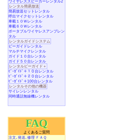
ワイヤレススピーカーレンタル2
レンタル簡易放送
簡易放送セットレンタル
呼出マイクセットレンタル
車載１０Ｗレンタル
車載６０Ｗレンタル
ポータブルワイヤレスアンプレン
タル
レンタルガイドシステム
ビーガイドレンタル
マルチマイクレンタル
ガイド１０台レンタル
ガイド５０台レンタル
レンタルビーガイド＋
ﾋﾞｰｶﾞｲﾄﾞ＋１０台レンタル
ﾋﾞｰｶﾞｲﾄﾞ＋２０台レンタル
ﾋﾞｰｶﾞｲﾄﾞ＋100台レンタル
レンタルその他の機器
サイレンレンタル
同時通話無線機レンタル
FAQ
よくあるご質問
注文､発送､修理 ＦＡＱ