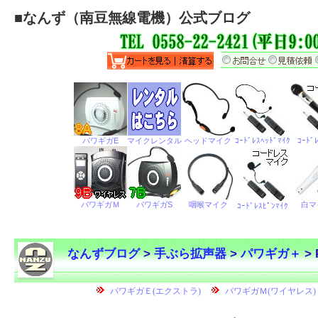
■
なんず（南豆無線電機）公式ブログ
なんずブログ
>
手ぶら拡声器
>
パワギガ＋
> 