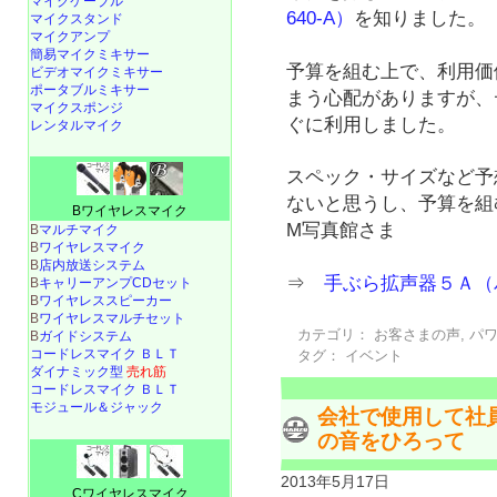
マイクケーブル
640-A）
を知りました。
マイクスタンド
マイクアンプ
簡易マイクミキサー
予算を組む上で、利用価
ビデオマイクミキサー
ポータブルミキサー
まう心配がありますが、
マイクスポンジ
ぐに利用しました。
レンタルマイク
スペック・サイズなど予
ないと思うし、予算を
Bワイヤレスマイク
M写真館さま
B
マルチマイク
B
ワイヤレスマイク
B
店内放送システム
⇒
手ぶら拡声器５Ａ（
B
キャリーアンプCDセット
B
ワイヤレススピーカー
B
ワイヤレスマルチセット
カテゴリ：
お客さまの声
,
パ
B
ガイドシステム
コードレスマイク ＢＬＴ
タグ：
イベント
ダイナミック型
売れ筋
コードレスマイク ＢＬＴ
モジュール＆ジャック
会社で使用して社
の音をひろって
2013年5月17日
Cワイヤレスマイク