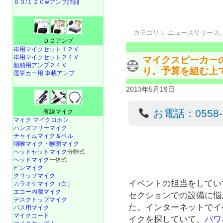
６０/１２０wアンプ詳細
カテゴリ：
ニュースリリース
ＤＣアンプ
車用マイクセット１２Ｖ
車用マイクセット２４Ｖ
マイクスピーカー
船舶用アンプ２４Ｖ
り。予算を組む上
選挙カー用 車載アンプ
2013年5月19日
お電話：0558-22
有線マイク
マイク マイクロホン
ハンズフリーマイク
チャイムマイク＆ベル
咽喉マイク・喉頭マイク
ヘッドセットマイク
分離式
ヘッドマイク
一体式
ピンマイク
クリップマイク
イベントの担当をしてい
カラオケマイク（白）
エコー内蔵マイク
セクションでの設備に悩
デスクトップマイク
た。インターネットでイ
バス用マイク
マイクコード
イクを探していて、
パワ