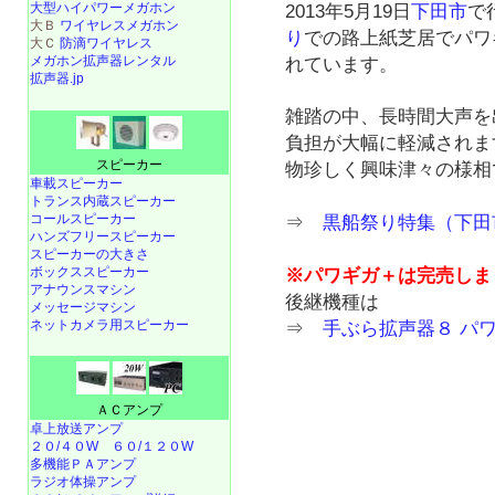
大型ハイパワーメガホン
2013年5月19日
下田市
で
大Ｂ
ワイヤレスメガホン
り
での路上紙芝居でパワ
大Ｃ
防滴ワイヤレス
メガホン拡声器レンタル
れています。
拡声器.jp
雑踏の中、長時間大声を
負担が大幅に軽減されま
スピーカー
物珍しく興味津々の様相
車載スピーカー
トランス内蔵スピーカー
コールスピーカー
⇒
黒船祭り特集（下田
ハンズフリースピーカー
スピーカーの大きさ
ボックススピーカー
※パワギガ＋は完売しま
アナウンスマシン
後継機種は
メッセージマシン
ネットカメラ用スピーカー
⇒
手ぶら拡声器８ パ
ＡＣアンプ
卓上放送アンプ
２０/４０W
６０/１２０W
多機能ＰＡアンプ
ラジオ体操アンプ