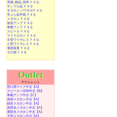
見積､納品､請求 ＦＡＱ
サンプル品 ＦＡＱ
ギガホン パワギガＦＡＱ
手ぶら拡声器 ＦＡＱ
メガホン ＦＡＱ
放送アンプ ＦＡＱ
車載アンプ ＦＡＱ
スピーカ ＦＡＱ
マイクロホン ＦＡＱ
Ｂ型ワイヤレス ＦＡＱ
Ｃ型ワイヤレス ＦＡＱ
電源装置 ＦＡＱ
その他 ＦＡＱ
Outlet
アウトレット
窓口用マイク中古【A】
スピーカー30W中古【B】
車載アンプ中古【C】
肩掛メガホン中古【A】
録音メガホン中古【A】
灰防水メガホン中古【A】
黄防水メガホン中古【A】
大型メガホン中古【A】