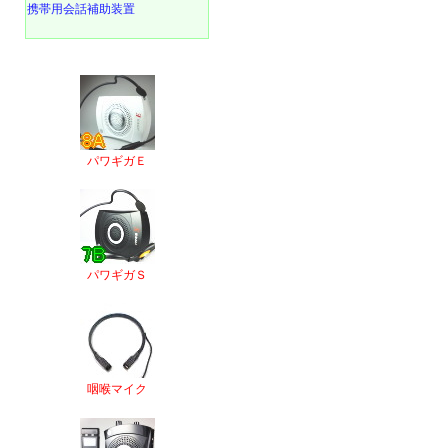
携帯用会話補助装置
パワギガＥ
パワギガＳ
咽喉マイク