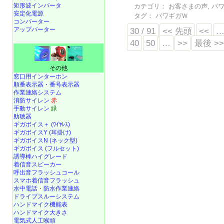
矩形波インバータ
カテゴリ：
お客さまの声
,
パ
安定化電源
タグ：
パワギガＷ
コンバーター
アップバーター
30 / 91
<< 先頭
<<
40
50
…
>>
最後 >
その他
窓口用インターホン
順番表示器・番号表示器
作業連絡システム
消防サイレン
赤
手動サイレン
緑
助聴器
ギガボイス＋ (ﾜｲﾔﾚｽ)
ギガボイスY (耳掛け)
ギガボイスN (ネック型)
ギガボイス (フルセット)
誘導棒ハイグレード
着信音スピーカー
呼出音フラッシュコール
スマホ着信音フラッシュ
水中電話
・
防水作業連絡
ドライブスルーシステム
ハンドマイク機能表
ハンドマイク大きさ
電気式人工喉頭