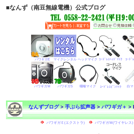
■
なんず（南豆無線電機）公式ブログ
なんずブログ
>
手ぶら拡声器
>
パワギガ＋
> 