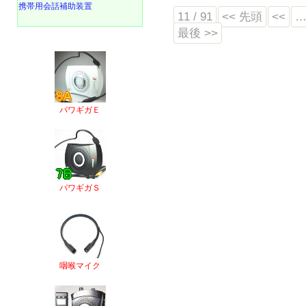
携帯用会話補助装置
11 / 91
<< 先頭
<<
最後 >>
パワギガＥ
パワギガＳ
咽喉マイク