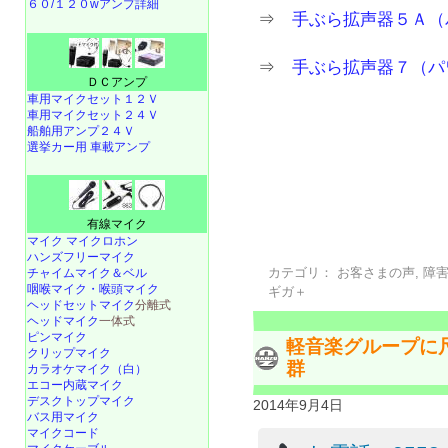
６０/１２０wアンプ詳細
⇒
手ぶら拡声器５Ａ（
⇒
手ぶら拡声器７（パ
ＤＣアンプ
車用マイクセット１２Ｖ
車用マイクセット２４Ｖ
船舶用アンプ２４Ｖ
選挙カー用 車載アンプ
有線マイク
マイク マイクロホン
ハンズフリーマイク
カテゴリ：
お客さまの声
,
障
チャイムマイク＆ベル
咽喉マイク・喉頭マイク
ギガ＋
ヘッドセットマイク
分離式
ヘッドマイク
一体式
ピンマイク
軽音楽グループに
クリップマイク
群
カラオケマイク（白）
エコー内蔵マイク
デスクトップマイク
2014年9月4日
バス用マイク
マイクコード