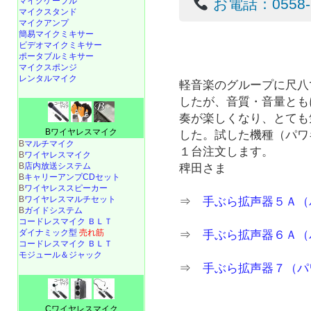
マイクケーブル
お電話：0558-22
マイクスタンド
マイクアンプ
簡易マイクミキサー
ビデオマイクミキサー
ポータブルミキサー
マイクスポンジ
レンタルマイク
軽音楽のグループに尺八
したが、音質・音量とも
奏が楽しくなり、とても
Bワイヤレスマイク
した。試した機種（パワ
B
マルチマイク
１台注文します。
B
ワイヤレスマイク
B
店内放送システム
稗田さま
B
キャリーアンプCDセット
B
ワイヤレススピーカー
B
ワイヤレスマルチセット
⇒
手ぶら拡声器５Ａ（
B
ガイドシステム
コードレスマイク ＢＬＴ
ダイナミック型
売れ筋
⇒
手ぶら拡声器６Ａ（
コードレスマイク ＢＬＴ
モジュール＆ジャック
⇒
手ぶら拡声器７（パ
Cワイヤレスマイク