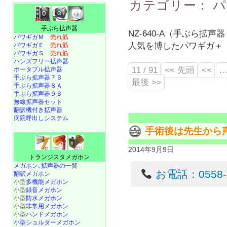
カテゴリー：
パ
手ぶら拡声器
NZ-640-A（手ぶら拡声
パワギガＭ
売れ筋
人気を博したパワギガ＋
パワギガＥ
売れ筋
パワギガＳ
売れ筋
ハンズフリー拡声器
11 / 91
<< 先頭
<<
ポータブル拡声器
手ぶら拡声器７Ｂ
最後 >>
手ぶら拡声器８Ａ
手ぶら拡声器９Ｂ
無線拡声器セット
翻訳機付き拡声器
病院呼出しシステム
手術後は先生から
2014年9月9日
トランジスタメガホン
メガホン､拡声器の一覧
お電話：0558-22
翻訳メガホン
小型
多機能メガホン
小型
録音メガホン
小型
防水メガホン
小型
非常用メガホン
小型
ハンドメガホン
小型ショルダーメガホン