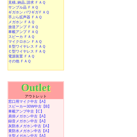
見積､納品､請求 ＦＡＱ
サンプル品 ＦＡＱ
ギガホン パワギガＦＡＱ
手ぶら拡声器 ＦＡＱ
メガホン ＦＡＱ
放送アンプ ＦＡＱ
車載アンプ ＦＡＱ
スピーカ ＦＡＱ
マイクロホン ＦＡＱ
Ｂ型ワイヤレス ＦＡＱ
Ｃ型ワイヤレス ＦＡＱ
電源装置 ＦＡＱ
その他 ＦＡＱ
Outlet
アウトレット
窓口用マイク中古【A】
スピーカー30W中古【B】
車載アンプ中古【C】
肩掛メガホン中古【A】
録音メガホン中古【A】
灰防水メガホン中古【A】
黄防水メガホン中古【A】
大型メガホン中古【A】