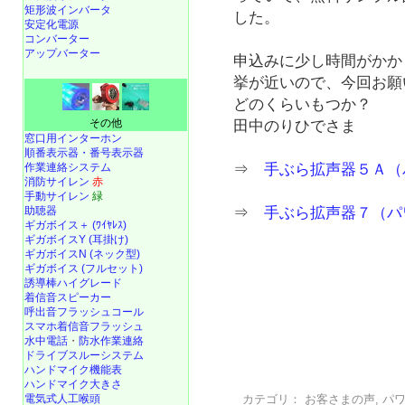
矩形波インバータ
した。
安定化電源
コンバーター
アップバーター
申込みに少し時間がかか
挙が近いので、今回お願
どのくらいもつか？
その他
田中のりひでさま
窓口用インターホン
順番表示器・番号表示器
作業連絡システム
⇒
手ぶら拡声器５Ａ（
消防サイレン
赤
手動サイレン
緑
⇒
手ぶら拡声器７（パ
助聴器
ギガボイス＋ (ﾜｲﾔﾚｽ)
ギガボイスY (耳掛け)
ギガボイスN (ネック型)
ギガボイス (フルセット)
誘導棒ハイグレード
着信音スピーカー
呼出音フラッシュコール
スマホ着信音フラッシュ
水中電話
・
防水作業連絡
ドライブスルーシステム
ハンドマイク機能表
ハンドマイク大きさ
カテゴリ：
お客さまの声
,
パ
電気式人工喉頭