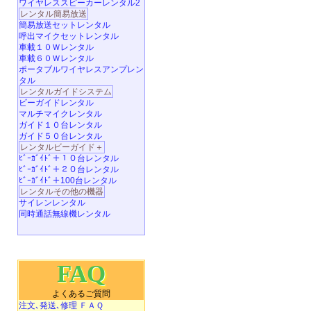
ワイヤレススピーカーレンタル2
レンタル簡易放送
簡易放送セットレンタル
呼出マイクセットレンタル
車載１０Ｗレンタル
車載６０Ｗレンタル
ポータブルワイヤレスアンプレン
タル
レンタルガイドシステム
ビーガイドレンタル
マルチマイクレンタル
ガイド１０台レンタル
ガイド５０台レンタル
レンタルビーガイド＋
ﾋﾞｰｶﾞｲﾄﾞ＋１０台レンタル
ﾋﾞｰｶﾞｲﾄﾞ＋２０台レンタル
ﾋﾞｰｶﾞｲﾄﾞ＋100台レンタル
レンタルその他の機器
サイレンレンタル
同時通話無線機レンタル
FAQ
よくあるご質問
注文､発送､修理 ＦＡＱ