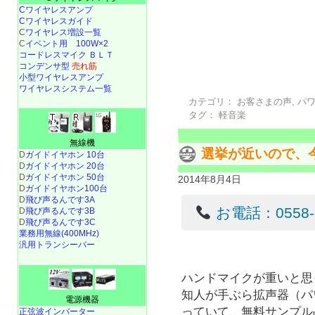
Cワイヤレスアンプ
Cワイヤレスガイド
C
ワイヤレス増設一覧
C
イベント用 100W×2
コードレスマイク ＢＬＴ
コンデンサ型
売れ筋
小型ワイヤレスアンプ
ワイヤレスシステム一覧
カテゴリ：
お客さまの声
,
パ
タグ：
軽音楽
無線機
選挙が近いので、
D
ガイドイヤホン 10台
D
ガイドイヤホン 20台
D
ガイドイヤホン 50台
2014年8月4日
D
ガイドイヤホン100台
D
飛び声るんです3A
お電話：0558-22
D
飛び声るんです3B
D
飛び声るんです3C
業務用無線(400MHz)
汎用トランシーバー
ハンドマイクが重いと思
知人が手ぶら拡声器（パ
電源機器
っていて、無料サンプル
正弦波インバーター