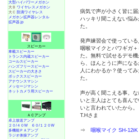
大型ハイパワーメガホン
大Ｂ
ワイヤレスメガホン
病気で声が小さく皆に届
大Ｃ
防滴ワイヤレス
メガホン拡声器レンタル
ハッキリ聞こえない悩み
拡声器.jp
た。
発声練習会で使っている
スピーカー
咽喉マイクとパワギガ＋
車載スピーカー
た。無料で試せるデモ機
トランス内蔵スピーカー
コールスピーカー
ら、ほんとうに声になる
ハンズフリースピーカー
人にわかるか？使ってみ
スピーカーの大きさ
ボックススピーカー
た。
アナウンスマシン
メッセージマシン
ネットカメラ用スピーカー
声が高く聞こえる事。な
いと主人はとても喜んで
いと言われていたから。
T.Hさま
ＡＣアンプ
卓上放送アンプ
２０/４０W
６０/１２０W
⇒
咽喉マイク SH-12i
多機能ＰＡアンプ
ラジオ体操アンプ