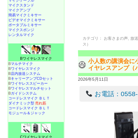
マイクケーブル
マイクスタンド
マイクアンプ
簡易マイクミキサー
ビデオマイクミキサー
ポータブルミキサー
マイクスポンジ
レンタルマイク
カテゴリ：
お客さまの声
,
放
ス）
Bワイヤレスマイク
小人数の講演会に
B
マルチマイク
イヤレスアンプ（
B
ワイヤレスマイク
B
店内放送システム
B
キャリーアンプCDセット
2026年5月11日
B
ワイヤレススピーカー
B
ワイヤレスマルチセット
お電話：0558-22
B
ガイドシステム
コードレスマイク ＢＬＴ
ダイナミック型
売れ筋
コードレスマイク ＢＬＴ
モジュール＆ジャック
Cワイヤレスマイク