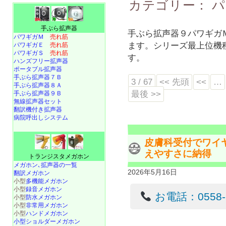
カテゴリー：
パ
手ぶら拡声器
手ぶら拡声器９パワギガ
パワギガＭ
売れ筋
ます。シリーズ最上位機種
パワギガＥ
売れ筋
パワギガＳ
売れ筋
す。
ハンズフリー拡声器
ポータブル拡声器
手ぶら拡声器７Ｂ
3 / 67
<< 先頭
<<
…
手ぶら拡声器８Ａ
最後 >>
手ぶら拡声器９Ｂ
無線拡声器セット
翻訳機付き拡声器
病院呼出しシステム
皮膚科受付でワイ
えやすさに納得
トランジスタメガホン
メガホン､拡声器の一覧
2026年5月16日
翻訳メガホン
小型
多機能メガホン
小型
録音メガホン
お電話：0558-22
小型
防水メガホン
小型
非常用メガホン
小型
ハンドメガホン
小型ショルダーメガホン