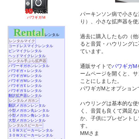
パーキンソン病で小さな
パワギガＭ
り）、小さな拡声器を使
Rental
レンタル
過去に購入したもの（他
レンタルマイク
ると音質・ハウリングに
コードレスマイクレンタル
ています。
ピンマイクレンタル
ヘッドマイクレンタル
レンタル手ぶら拡声器
通販サイトで
パワギガM
パワーギガホンレンタル
パワギガ＋レンタル
ームページを開くと、サ
パワギガＷレンタル
ことにしました。
パワギガＭレンタル
パワギガＥレンタル
パワギガMとオプション
パワギガＳレンタル
翻訳拡声器レンタル
レンタルメガホン
ハウリングは基本的な使
翻訳メガホンレンタル
く、音質も良くて満足な
小型メガホン丸レンタル
小型メガホン角レンタル
か、子供にプレゼントし
大型メガホンレンタル
す。
レンタルスピーカー
１０Ｗスピーカーレンタル
MMさま
３０Ｗスピーカーレンタル