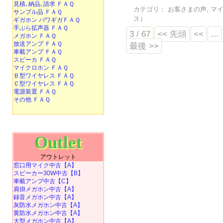
見積､納品､請求 ＦＡＱ
カテゴリ：
お客さまの声
,
マ
サンプル品 ＦＡＱ
ス）
ギガホン パワギガＦＡＱ
手ぶら拡声器 ＦＡＱ
3 / 67
<< 先頭
<<
…
メガホン ＦＡＱ
放送アンプ ＦＡＱ
最後 >>
車載アンプ ＦＡＱ
スピーカ ＦＡＱ
マイクロホン ＦＡＱ
Ｂ型ワイヤレス ＦＡＱ
Ｃ型ワイヤレス ＦＡＱ
電源装置 ＦＡＱ
その他 ＦＡＱ
Outlet
アウトレット
窓口用マイク中古【A】
スピーカー30W中古【B】
車載アンプ中古【C】
肩掛メガホン中古【A】
録音メガホン中古【A】
灰防水メガホン中古【A】
黄防水メガホン中古【A】
大型メガホン中古【A】