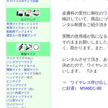
６０/１２０wアンプ詳細
皮膚科の受付に御社の
ワ
検討していて、商品につ
ＤＣアンプ
車用マイクセット１２Ｖ
ンタル制度をご紹介頂き
車用マイクセット２４Ｖ
船舶用アンプ２４Ｖ
選挙カー用 車載アンプ
実際の使用感が気になる
そのままお願いしました
く、助かります。また、
有線マイク
マイク マイクロホン
レンタルさせて頂き、あ
ハンズフリーマイク
決めたので、ワイヤレス
チャイムマイク＆ベル
咽喉マイク・喉頭マイク
いします。 Tさま
ヘッドセットマイク
分離式
ヘッドマイク
一体式
ピンマイク
⇒
ワイヤレス呼び出し
クリップマイク
に好適） M546EC-9B
カラオケマイク（白）
エコー内蔵マイク
デスクトップマイク
バス用マイク
マイクコード