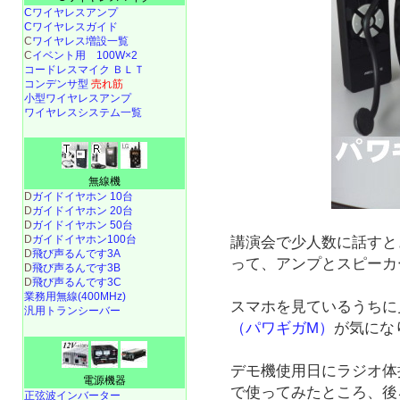
Cワイヤレスアンプ
Cワイヤレスガイド
C
ワイヤレス増設一覧
C
イベント用 100W×2
コードレスマイク ＢＬＴ
コンデンサ型
売れ筋
小型ワイヤレスアンプ
ワイヤレスシステム一覧
無線機
D
ガイドイヤホン 10台
D
ガイドイヤホン 20台
D
ガイドイヤホン 50台
D
ガイドイヤホン100台
講演会で少人数に話すと
D
飛び声るんです3A
って、アンプとスピーカ
D
飛び声るんです3B
D
飛び声るんです3C
業務用無線(400MHz)
スマホを見ているうちに
汎用トランシーバー
（パワギガM）
が気にな
デモ機使用日にラジオ体
電源機器
で使ってみたところ、後
正弦波インバーター