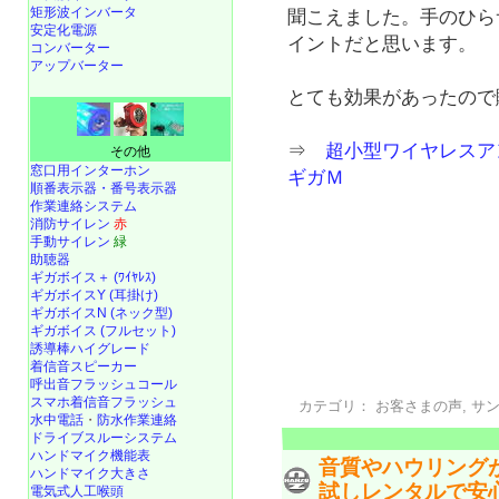
矩形波インバータ
聞こえました。手のひら
安定化電源
イントだと思います。
コンバーター
アップバーター
とても効果があったので購
⇒
超小型ワイヤレスア
その他
窓口用インターホン
ギガＭ
順番表示器・番号表示器
作業連絡システム
消防サイレン
赤
手動サイレン
緑
助聴器
ギガボイス＋ (ﾜｲﾔﾚｽ)
ギガボイスY (耳掛け)
ギガボイスN (ネック型)
ギガボイス (フルセット)
誘導棒ハイグレード
着信音スピーカー
呼出音フラッシュコール
スマホ着信音フラッシュ
カテゴリ：
お客さまの声
,
サ
水中電話
・
防水作業連絡
ドライブスルーシステム
ハンドマイク機能表
音質やハウリング
ハンドマイク大きさ
試しレンタルで安
電気式人工喉頭