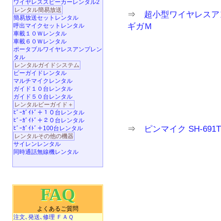
ワイヤレススピーカーレンタル2
レンタル簡易放送
⇒
超小型ワイヤレスア
簡易放送セットレンタル
ギガＭ
呼出マイクセットレンタル
車載１０Ｗレンタル
車載６０Ｗレンタル
ポータブルワイヤレスアンプレン
タル
レンタルガイドシステム
ビーガイドレンタル
マルチマイクレンタル
ガイド１０台レンタル
ガイド５０台レンタル
レンタルビーガイド＋
ﾋﾞｰｶﾞｲﾄﾞ＋１０台レンタル
ﾋﾞｰｶﾞｲﾄﾞ＋２０台レンタル
⇒
ピンマイク SH-69
ﾋﾞｰｶﾞｲﾄﾞ＋100台レンタル
レンタルその他の機器
サイレンレンタル
同時通話無線機レンタル
FAQ
よくあるご質問
注文､発送､修理 ＦＡＱ