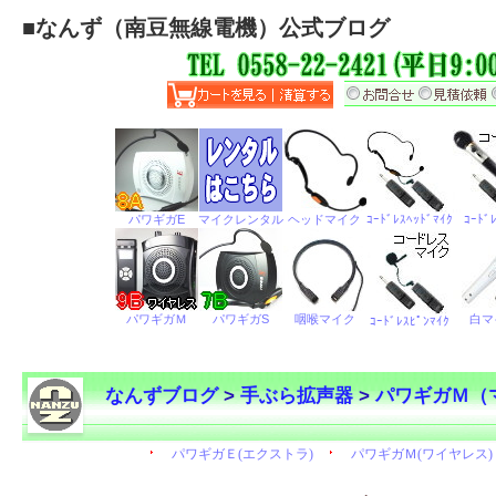
■
なんず（南豆無線電機）公式ブログ
なんずブログ
>
手ぶら拡声器
>
パワギガＭ（