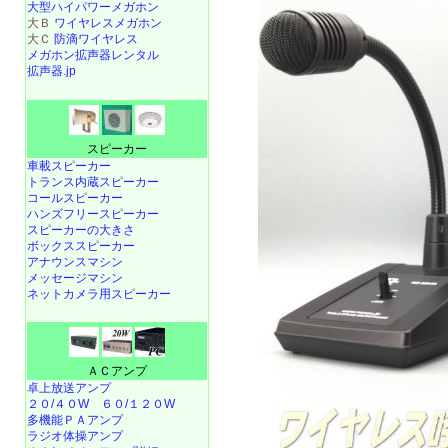
大型ハイパワーメガホン
大Ｂ
ワイヤレスメガホン
大Ｃ
防滴ワイヤレス
メガホン拡声器レンタル
拡声器.jp
スピーカー
車載スピーカー
トランス内蔵スピーカー
コールスピーカー
ハンズフリースピーカー
スピーカーの大きさ
ボックススピーカー
アナウンスマシン
メッセージマシン
ネットカメラ用スピーカー
ＡＣアンプ
卓上放送アンプ
２０/４０W
６０/１２０W
多機能ＰＡアンプ
ラジオ体操アンプ