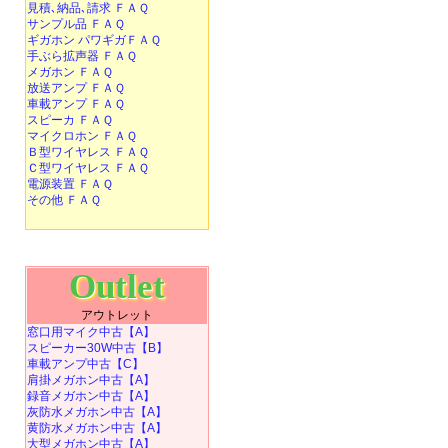
見積､納品､請求 ＦＡＱ
サンプル品 ＦＡＱ
ギガホン パワギガＦＡＱ
手ぶら拡声器 ＦＡＱ
メガホン ＦＡＱ
放送アンプ ＦＡＱ
車載アンプ ＦＡＱ
スピーカ ＦＡＱ
マイクロホン ＦＡＱ
Ｂ型ワイヤレス ＦＡＱ
Ｃ型ワイヤレス ＦＡＱ
電源装置 ＦＡＱ
その他 ＦＡＱ
Outlet
アウトレット
窓口用マイク中古【A】
スピーカー30W中古【B】
車載アンプ中古【C】
肩掛メガホン中古【A】
録音メガホン中古【A】
灰防水メガホン中古【A】
黄防水メガホン中古【A】
大型メガホン中古【A】