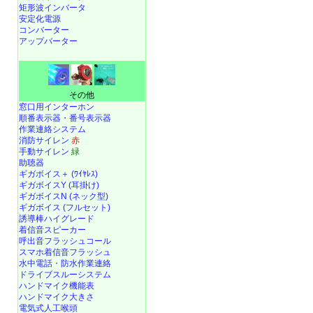
矩形波インバータ
安定化電源
コンバーター
アップバーター
その他
窓口用インターホン
順番表示器・番号表示器
作業連絡システム
消防サイレン
赤
手動サイレン
緑
助聴器
ギガボイス＋ (ﾜｲﾔﾚｽ)
ギガボイスY (耳掛け)
ギガボイスN (ネック型)
ギガボイス (フルセット)
誘導棒ハイグレード
着信音スピーカー
呼出音フラッシュコール
スマホ着信音フラッシュ
水中電話
・
防水作業連絡
ドライブスルーシステム
ハンドマイク機能表
ハンドマイク大きさ
電気式人工喉頭