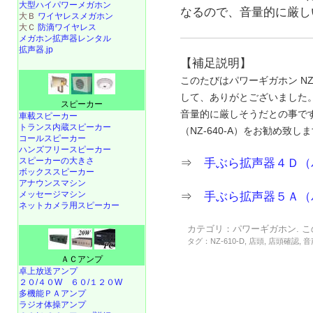
大型ハイパワーメガホン
なるので、音量的に厳し
大Ｂ
ワイヤレスメガホン
大Ｃ
防滴ワイヤレス
メガホン拡声器レンタル
拡声器.jp
【補足説明】
このたびはパワーギガホン NZ
して、ありがとございました
スピーカー
音量的に厳しそうだとの事で
車載スピーカー
トランス内蔵スピーカー
（NZ-640-A）をお勧め致し
コールスピーカー
ハンズフリースピーカー
スピーカーの大きさ
⇒
手ぶら拡声器４Ｄ（
ボックススピーカー
アナウンスマシン
メッセージマシン
⇒
手ぶら拡声器５Ａ（
ネットカメラ用スピーカー
カテゴリ：
パワーギガホン
. 
タグ：
NZ-610-D
,
店頭
,
店頭確認
,
音
ＡＣアンプ
卓上放送アンプ
２０/４０W
６０/１２０W
多機能ＰＡアンプ
ラジオ体操アンプ