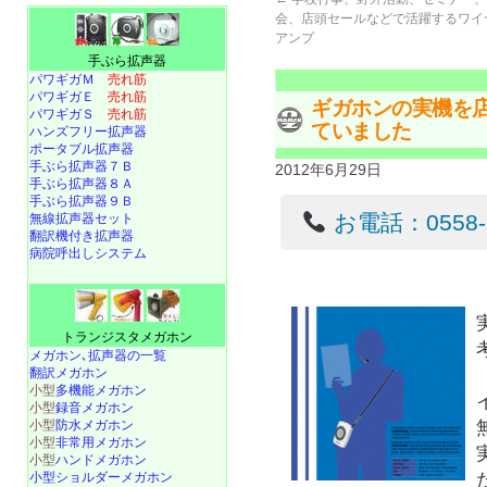
会、店頭セールなどで活躍するワイ
アンプ
手ぶら拡声器
パワギガＭ
売れ筋
パワギガＥ
売れ筋
ギガホンの実機を
パワギガＳ
売れ筋
ていました
ハンズフリー拡声器
ポータブル拡声器
手ぶら拡声器７Ｂ
2012年6月29日
手ぶら拡声器８Ａ
手ぶら拡声器９Ｂ
お電話：0558-22
無線拡声器セット
翻訳機付き拡声器
病院呼出しシステム
トランジスタメガホン
メガホン､拡声器の一覧
翻訳メガホン
小型
多機能メガホン
小型
録音メガホン
小型
防水メガホン
小型
非常用メガホン
小型
ハンドメガホン
小型ショルダーメガホン