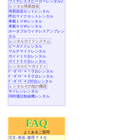
ワイヤレススピーカーレンタル2
レンタル簡易放送
簡易放送セットレンタル
呼出マイクセットレンタル
車載１０Ｗレンタル
車載６０Ｗレンタル
ポータブルワイヤレスアンプレン
タル
レンタルガイドシステム
ビーガイドレンタル
マルチマイクレンタル
ガイド１０台レンタル
ガイド５０台レンタル
レンタルビーガイド＋
ﾋﾞｰｶﾞｲﾄﾞ＋１０台レンタル
ﾋﾞｰｶﾞｲﾄﾞ＋２０台レンタル
ﾋﾞｰｶﾞｲﾄﾞ＋100台レンタル
レンタルその他の機器
サイレンレンタル
同時通話無線機レンタル
FAQ
よくあるご質問
注文､発送､修理 ＦＡＱ