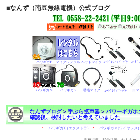
■
なんず（南豆無線電機）公式ブログ
なんずブログ
>
手ぶら拡声器
>
パワーギガホ
確認後、検討したいと考えていました
←
学校行事、野外活動、セミナー、