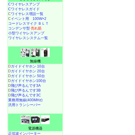
Cワイヤレスアンプ
Cワイヤレスガイド
C
ワイヤレス増設一覧
C
イベント用 100W×2
コードレスマイク ＢＬＴ
コンデンサ型
売れ筋
小型ワイヤレスアンプ
ワイヤレスシステム一覧
無線機
D
ガイドイヤホン 10台
D
ガイドイヤホン 20台
D
ガイドイヤホン 50台
D
ガイドイヤホン100台
D
飛び声るんです3A
D
飛び声るんです3B
D
飛び声るんです3C
業務用無線(400MHz)
汎用トランシーバー
電源機器
正弦波インバーター