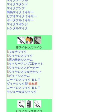
マイクケーブル
マイクスタンド
マイクアンプ
簡易マイクミキサー
ビデオマイクミキサー
ポータブルミキサー
マイクスポンジ
レンタルマイク
Bワイヤレスマイク
B
マルチマイク
B
ワイヤレスマイク
B
店内放送システム
B
キャリーアンプCDセット
B
ワイヤレススピーカー
B
ワイヤレスマルチセット
B
ガイドシステム
コードレスマイク ＢＬＴ
ダイナミック型
売れ筋
コードレスマイク ＢＬＴ
モジュール＆ジャック
Cワイヤレスマイク