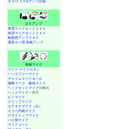
６０/１２０wアンプ詳細
ＤＣアンプ
車用マイクセット１２Ｖ
車用マイクセット２４Ｖ
船舶用アンプ２４Ｖ
選挙カー用 車載アンプ
有線マイク
マイク マイクロホン
ハンズフリーマイク
チャイムマイク＆ベル
咽喉マイク・喉頭マイク
ヘッドセットマイク
分離式
ヘッドマイク
一体式
ピンマイク
クリップマイク
カラオケマイク（白）
エコー内蔵マイク
デスクトップマイク
バス用マイク
マイクコード