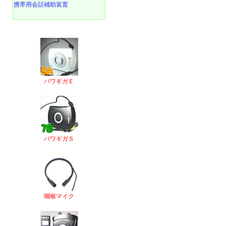
携帯用会話補助装置
パワギガＥ
パワギガＳ
咽喉マイク