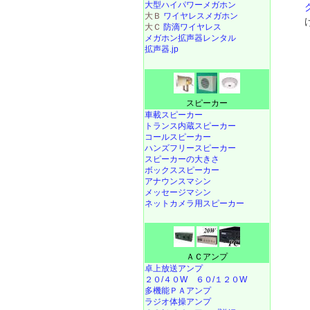
大型ハイパワーメガホン
大Ｂ
ワイヤレスメガホン
大Ｃ
防滴ワイヤレス
メガホン拡声器レンタル
拡声器.jp
スピーカー
車載スピーカー
トランス内蔵スピーカー
コールスピーカー
ハンズフリースピーカー
スピーカーの大きさ
ボックススピーカー
アナウンスマシン
メッセージマシン
ネットカメラ用スピーカー
ＡＣアンプ
卓上放送アンプ
２０/４０W
６０/１２０W
多機能ＰＡアンプ
ラジオ体操アンプ