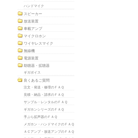
ハンドマイク
スピーカー
放送装置
車載アンプ
マイクロホン
ワイヤレスマイク
無線機
電源装置
助聴器・拡聴器
ギガボイス
良くあるご質問
注文・発送・修理のＦＡＱ
見積・納品・請求のＦＡＱ
サンプル・レンタルのＦＡＱ
ギガホンシリーズのＦＡＱ
手ぶら拡声器のＦＡＱ
メガホン・ハンドマイクのＦＡＱ
ＡＣアンプ・放送アンプのＦＡＱ