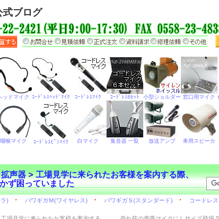
公式ブログ
ら拡声器
>
工場見学に来られたお客様を案内する際、
かず困っていました
工場見学に来られたお客様を案内する
売れ筋の声帯マイクにＬサイズ登場 S