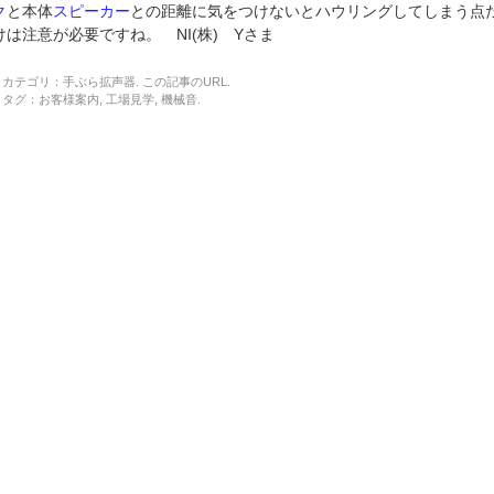
ク
と本体
スピーカー
との距離に気をつけないとハウリングしてしまう点
けは注意が必要ですね。 NI(株) Yさま
カテゴリ：
手ぶら拡声器
. この記事の
URL
.
タグ：
お客様案内
,
工場見学
,
機械音
.