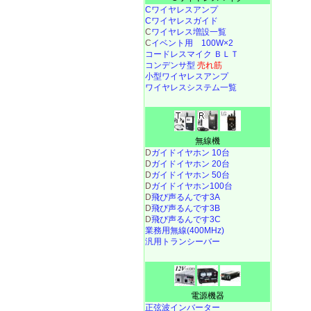
Cワイヤレスアンプ
Cワイヤレスガイド
C
ワイヤレス増設一覧
C
イベント用 100W×2
コードレスマイク ＢＬＴ
コンデンサ型
売れ筋
小型ワイヤレスアンプ
ワイヤレスシステム一覧
無線機
D
ガイドイヤホン 10台
D
ガイドイヤホン 20台
D
ガイドイヤホン 50台
D
ガイドイヤホン100台
D
飛び声るんです3A
D
飛び声るんです3B
D
飛び声るんです3C
業務用無線(400MHz)
汎用トランシーバー
電源機器
正弦波インバーター