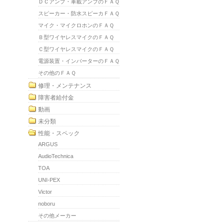
ＤＣアンプ・車載アンプのＦＡＱ
スピーカー・防水スピーカＦＡＱ
マイク・マイクロホンのＦＡＱ
Ｂ型ワイヤレスマイクのＦＡＱ
Ｃ型ワイヤレスマイクのＦＡＱ
電源装置・インバーターのＦＡＱ
その他のＦＡＱ
修理・メンテナンス
障害者給付金
動画
未分類
性能・スペック
ARGUS
AudioTechnica
TOA
UNI-PEX
Victor
noboru
その他メーカー