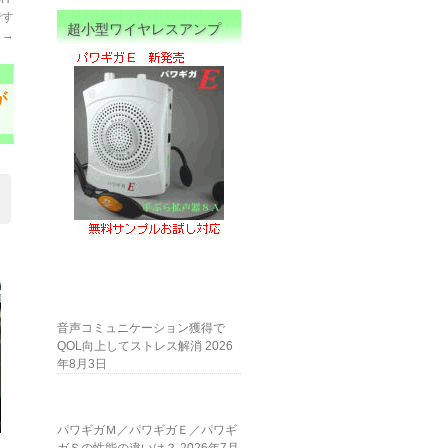
です
超小型ワイヤレスアンプ
→
が
音声コミュニケーション獲得で
QOL向上してストレス解消
2026
年8月3日
パワギガＭ／パワギガＥ／パワギ