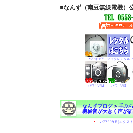
■
なんず（南豆無線電機）
なんずブログ
>
手ぶ
機械音が大きく声が届
←