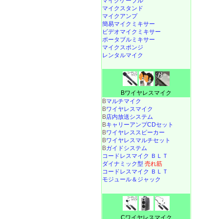
マイクケーブル
マイクスタンド
マイクアンプ
簡易マイクミキサー
ビデオマイクミキサー
ポータブルミキサー
マイクスポンジ
レンタルマイク
Bワイヤレスマイク
B
マルチマイク
B
ワイヤレスマイク
B
店内放送システム
B
キャリーアンプCDセット
B
ワイヤレススピーカー
B
ワイヤレスマルチセット
B
ガイドシステム
コードレスマイク ＢＬＴ
ダイナミック型
売れ筋
コードレスマイク ＢＬＴ
モジュール＆ジャック
Cワイヤレスマイク