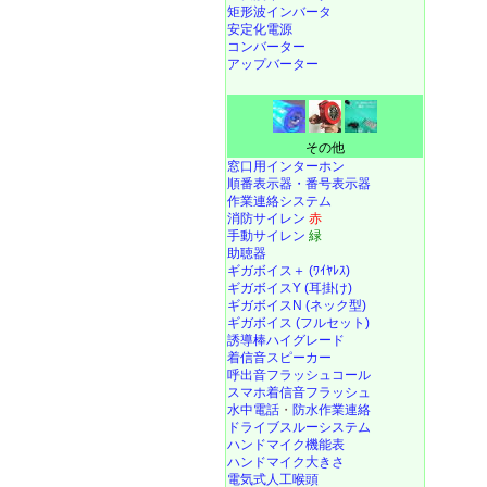
矩形波インバータ
安定化電源
コンバーター
アップバーター
その他
窓口用インターホン
順番表示器・番号表示器
作業連絡システム
消防サイレン
赤
手動サイレン
緑
助聴器
ギガボイス＋ (ﾜｲﾔﾚｽ)
ギガボイスY (耳掛け)
ギガボイスN (ネック型)
ギガボイス (フルセット)
誘導棒ハイグレード
着信音スピーカー
呼出音フラッシュコール
スマホ着信音フラッシュ
水中電話
・
防水作業連絡
ドライブスルーシステム
ハンドマイク機能表
ハンドマイク大きさ
電気式人工喉頭