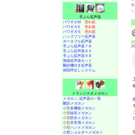
際
し
手ぶら拡声器
パワギガＭ
売れ筋
パワギガＥ
売れ筋
パワギガＳ
売れ筋
ハンズフリー拡声器
ポータブル拡声器
手ぶら拡声器７Ｂ
2
手ぶら拡声器８Ａ
手ぶら拡声器９Ｂ
無線拡声器セット
翻訳機付き拡声器
病院呼出しシステム
トランジスタメガホン
メガホン､拡声器の一覧
翻訳メガホン
小型
多機能メガホン
小型
録音メガホン
小型
防水メガホン
小型
非常用メガホン
小型
ハンドメガホン
小型ショルダーメガホン