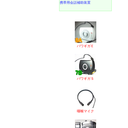
携帯用会話補助装置
パワギガＥ
パワギガＳ
咽喉マイク