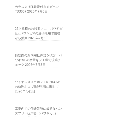
カラスよけ猟銃音付きメガホン
TSS007
2026年7月6日
25名規模の施設案内に パワギガ
EとパワギガMの連携活用で前後
から拡声
2026年7月5日
博物館の案内用拡声器を検討 パ
ワギガEの音量をデモ機で現場チ
ェック
2026年7月3日
ワイヤレスメガホン ER-2830W
の修理および修理見積に関して
2026年7月1日
工場内での伝達業務に最適なハン
ズフリー拡声器（パワギガE）