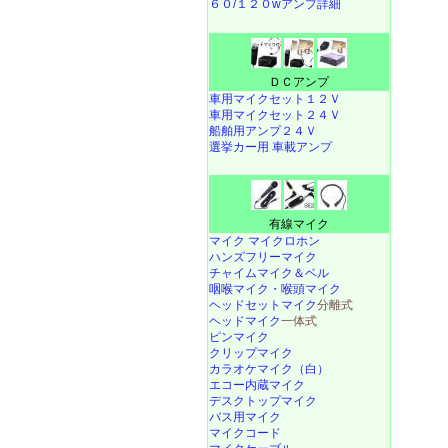
６０/１２０wアンプ詳細
ＤＣアンプ
車用マイクセット１２Ｖ
車用マイクセット２４Ｖ
船舶用アンプ２４Ｖ
選挙カー用 車載アンプ
有線マイク
マイク マイクロホン
ハンズフリーマイク
チャイムマイク＆ベル
咽喉マイク・喉頭マイク
ヘッドセットマイク
分離式
ヘッドマイク
一体式
ピンマイク
クリップマイク
カラオケマイク（白）
エコー内蔵マイク
デスクトップマイク
バス用マイク
マイクコード