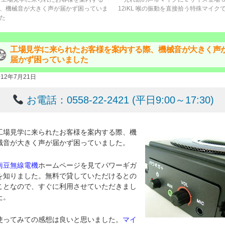
、機械音が大きく声が届かず困っていま
12iKL 喉の振動を直接拾う特殊マイク
た
工場見学に来られたお客様を案内する際、機械音が大きく声
届かず困っていました
012年7月21日
お電話：0558-22-2421 (平日9:00～17:30)
工場見学に来られたお客様を案内する際、機
械音が大きく声が届かず困っていました。
南豆無線電機
ホームページを見てパワーギガ
を知りました。無料で貸していただけるとの
ことなので、すぐに利用させていただきまし
た。
使ってみての感想は良いと思いました。
マイ