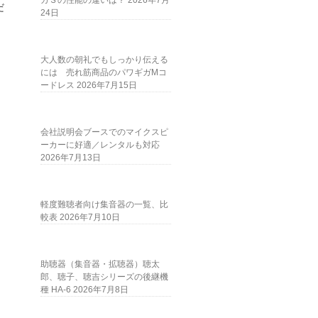
ガＳの性能の違いは？
2026年7月
だ
24日
大人数の朝礼でもしっかり伝える
には 売れ筋商品のパワギガMコ
ードレス
2026年7月15日
会社説明会ブースでのマイクスピ
ーカーに好適／レンタルも対応
2026年7月13日
軽度難聴者向け集音器の一覧、比
較表
2026年7月10日
助聴器（集音器・拡聴器）聴太
郎、聴子、聴吉シリーズの後継機
種 HA-6
2026年7月8日