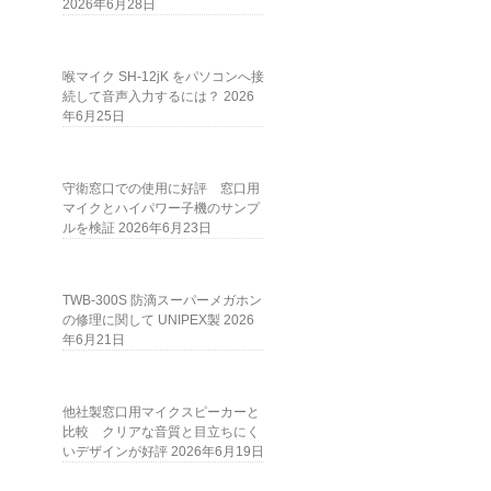
2026年6月28日
喉マイク SH-12jK をパソコンへ接
続して音声入力するには？
2026
年6月25日
守衛窓口での使用に好評 窓口用
マイクとハイパワー子機のサンプ
ルを検証
2026年6月23日
TWB-300S 防滴スーパーメガホン
の修理に関して UNIPEX製
2026
年6月21日
他社製窓口用マイクスピーカーと
比較 クリアな音質と目立ちにく
いデザインが好評
2026年6月19日