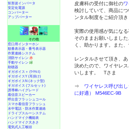
皮膚科の受付に御社の
ワ
矩形波インバータ
安定化電源
検討していて、商品につ
コンバーター
ンタル制度をご紹介頂き
アップバーター
実際の使用感が気になる
そのままお願いしました
その他
窓口用インターホン
く、助かります。また、
順番表示器・番号表示器
作業連絡システム
消防サイレン
赤
レンタルさせて頂き、あ
手動サイレン
緑
決めたので、ワイヤレス
助聴器
ギガボイス＋ (ﾜｲﾔﾚｽ)
いします。 Tさま
ギガボイスY (耳掛け)
ギガボイスN (ネック型)
ギガボイス (フルセット)
⇒
ワイヤレス呼び出し
誘導棒ハイグレード
に好適） M546EC-9B
着信音スピーカー
呼出音フラッシュコール
スマホ着信音フラッシュ
水中電話
・
防水作業連絡
ドライブスルーシステム
ハンドマイク機能表
ハンドマイク大きさ
電気式人工喉頭