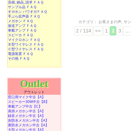
見積､納品､請求 ＦＡＱ
サンプル品 ＦＡＱ
ギガホン パワギガＦＡＱ
手ぶら拡声器 ＦＡＱ
メガホン ＦＡＱ
カテゴリ：
お客さまの声
,
サ
放送アンプ ＦＡＱ
2 / 114
<<
1
2
3
…
車載アンプ ＦＡＱ
スピーカ ＦＡＱ
マイクロホン ＦＡＱ
Ｂ型ワイヤレス ＦＡＱ
Ｃ型ワイヤレス ＦＡＱ
電源装置 ＦＡＱ
その他 ＦＡＱ
Outlet
アウトレット
窓口用マイク中古【A】
スピーカー30W中古【B】
車載アンプ中古【C】
肩掛メガホン中古【A】
録音メガホン中古【A】
灰防水メガホン中古【A】
黄防水メガホン中古【A】
大型メガホン中古【A】