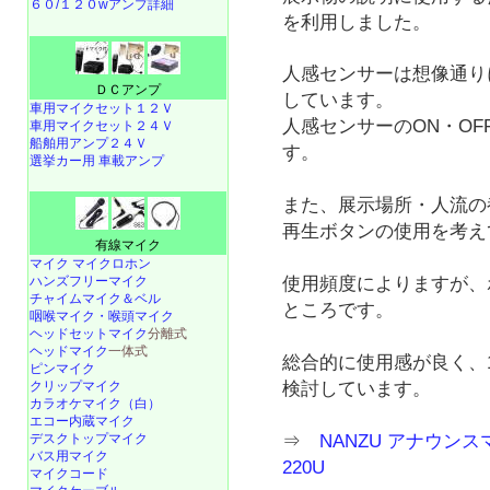
６０/１２０wアンプ詳細
を利用しました。
人感センサーは想像通り
ＤＣアンプ
しています。
車用マイクセット１２Ｖ
人感センサーのON・O
車用マイクセット２４Ｖ
船舶用アンプ２４Ｖ
す。
選挙カー用 車載アンプ
また、展示場所・人流の
再生ボタンの使用を考え
有線マイク
マイク マイクロホン
ハンズフリーマイク
使用頻度によりますが、
チャイムマイク＆ベル
ところです。
咽喉マイク・喉頭マイク
ヘッドセットマイク
分離式
ヘッドマイク
一体式
総合的に使用感が良く、
ピンマイク
検討しています。
クリップマイク
カラオケマイク（白）
エコー内蔵マイク
⇒
NANZU アナウンス
デスクトップマイク
バス用マイク
220U
マイクコード