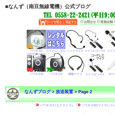
■
なんず（南豆無線電機）公式ブログ
なんずブログ
>
放送装置
> Page 2