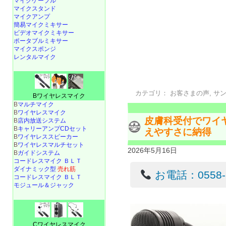
マイクケーブル
マイクスタンド
マイクアンプ
簡易マイクミキサー
ビデオマイクミキサー
ポータブルミキサー
マイクスポンジ
レンタルマイク
カテゴリ：
お客さまの声
,
サ
Bワイヤレスマイク
B
マルチマイク
B
ワイヤレスマイク
皮膚科受付でワイ
B
店内放送システム
B
キャリーアンプCDセット
えやすさに納得
B
ワイヤレススピーカー
B
ワイヤレスマルチセット
2026年5月16日
B
ガイドシステム
コードレスマイク ＢＬＴ
ダイナミック型
売れ筋
お電話：0558-22
コードレスマイク ＢＬＴ
モジュール＆ジャック
Cワイヤレスマイク