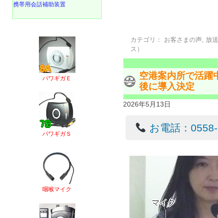
携帯用会話補助装置
カテゴリ：
お客さまの声
,
放
ス）
空港案内所で活躍
パワギガＥ
後に導入決定
2026年5月13日
お電話：0558-22
パワギガＳ
咽喉マイク