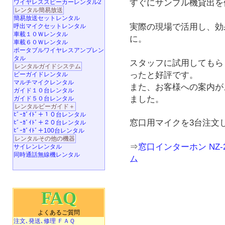
すぐにサンプル機貸出を
ワイヤレススピーカーレンタル2
レンタル簡易放送
簡易放送セットレンタル
実際の現場で活用し、効
呼出マイクセットレンタル
車載１０Ｗレンタル
に。
車載６０Ｗレンタル
ポータブルワイヤレスアンプレン
タル
スタッフに試用してもら
レンタルガイドシステム
ったと好評です。
ビーガイドレンタル
マルチマイクレンタル
また、お客様への案内が
ガイド１０台レンタル
ました。
ガイド５０台レンタル
レンタルビーガイド＋
ﾋﾞｰｶﾞｲﾄﾞ＋１０台レンタル
窓口用マイクを3台注文し
ﾋﾞｰｶﾞｲﾄﾞ＋２０台レンタル
ﾋﾞｰｶﾞｲﾄﾞ＋100台レンタル
レンタルその他の機器
⇒
窓口インターホン NZ-
サイレンレンタル
同時通話無線機レンタル
ム
FAQ
よくあるご質問
注文､発送､修理 ＦＡＱ