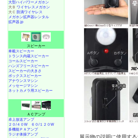
大型ハイパワーメガホン
大Ｂ
ワイヤレスメガホン
大Ｃ
防滴ワイヤレス
メガホン拡声器レンタル
拡声器.jp
スピーカー
車載スピーカー
トランス内蔵スピーカー
コールスピーカー
ハンズフリースピーカー
スピーカーの大きさ
ボックススピーカー
アナウンスマシン
メッセージマシン
ネットカメラ用スピーカー
ＡＣアンプ
卓上放送アンプ
２０/４０W
６０/１２０W
多機能ＰＡアンプ
ラジオ体操アンプ
展示物の説明に使用する