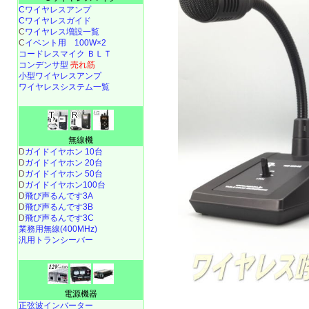
Cワイヤレスアンプ
Cワイヤレスガイド
C
ワイヤレス増設一覧
C
イベント用 100W×2
コードレスマイク ＢＬＴ
コンデンサ型
売れ筋
小型ワイヤレスアンプ
ワイヤレスシステム一覧
無線機
D
ガイドイヤホン 10台
D
ガイドイヤホン 20台
D
ガイドイヤホン 50台
D
ガイドイヤホン100台
D
飛び声るんです3A
D
飛び声るんです3B
D
飛び声るんです3C
業務用無線(400MHz)
汎用トランシーバー
電源機器
正弦波インバーター