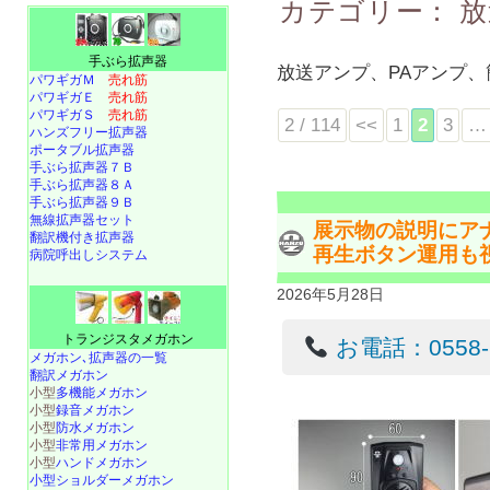
カテゴリー：
放
手ぶら拡声器
放送アンプ、PAアンプ
パワギガＭ
売れ筋
パワギガＥ
売れ筋
パワギガＳ
売れ筋
2 / 114
<<
1
2
3
…
ハンズフリー拡声器
ポータブル拡声器
手ぶら拡声器７Ｂ
手ぶら拡声器８Ａ
手ぶら拡声器９Ｂ
無線拡声器セット
展示物の説明にア
翻訳機付き拡声器
再生ボタン運用も
病院呼出しシステム
2026年5月28日
トランジスタメガホン
お電話：0558-22
メガホン､拡声器の一覧
翻訳メガホン
小型
多機能メガホン
小型
録音メガホン
小型
防水メガホン
小型
非常用メガホン
小型
ハンドメガホン
小型ショルダーメガホン