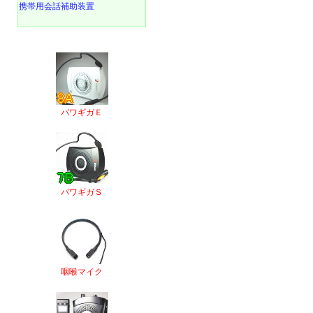
携帯用会話補助装置
パワギガＥ
パワギガＳ
咽喉マイク