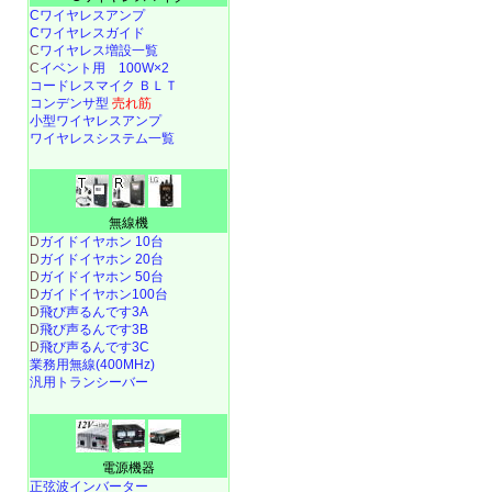
Cワイヤレスアンプ
Cワイヤレスガイド
C
ワイヤレス増設一覧
C
イベント用 100W×2
コードレスマイク ＢＬＴ
コンデンサ型
売れ筋
小型ワイヤレスアンプ
ワイヤレスシステム一覧
無線機
D
ガイドイヤホン 10台
D
ガイドイヤホン 20台
D
ガイドイヤホン 50台
D
ガイドイヤホン100台
D
飛び声るんです3A
D
飛び声るんです3B
D
飛び声るんです3C
業務用無線(400MHz)
汎用トランシーバー
電源機器
正弦波インバーター