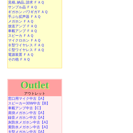
見積､納品､請求 ＦＡＱ
サンプル品 ＦＡＱ
ギガホン パワギガＦＡＱ
手ぶら拡声器 ＦＡＱ
メガホン ＦＡＱ
放送アンプ ＦＡＱ
車載アンプ ＦＡＱ
スピーカ ＦＡＱ
マイクロホン ＦＡＱ
Ｂ型ワイヤレス ＦＡＱ
Ｃ型ワイヤレス ＦＡＱ
電源装置 ＦＡＱ
その他 ＦＡＱ
Outlet
アウトレット
窓口用マイク中古【A】
スピーカー30W中古【B】
車載アンプ中古【C】
肩掛メガホン中古【A】
録音メガホン中古【A】
灰防水メガホン中古【A】
黄防水メガホン中古【A】
大型メガホン中古【A】