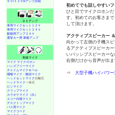
６０/１２０wアンプ詳細
初めてでも話しやすいフ
ひと目でマイクロホンだ
す。初めてのお客さまで
ＤＣアンプ
して頂けます。
車用マイクセット１２Ｖ
車用マイクセット２４Ｖ
船舶用アンプ２４Ｖ
アクティブスピーカー 
選挙カー用 車載アンプ
向かって左側の子機スピ
るアクティブスピーカー
いパッシブスピーカーな
有線マイク
右側だけから音声が出ま
マイク マイクロホン
ハンズフリーマイク
チャイムマイク＆ベル
⇒
大型子機ハイパワー窓口
咽喉マイク・喉頭マイク
ヘッドセットマイク
分離式
ヘッドマイク
一体式
ピンマイク
クリップマイク
カラオケマイク（白）
エコー内蔵マイク
デスクトップマイク
バス用マイク
マイクコード