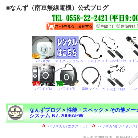
■
なんず（南豆無線電機）公式ブログ
なんずブログ
>
性能・スペック
>
その他メー
システム NZ-2006APW
←
脳出血で四肢麻痺、声量が足りず