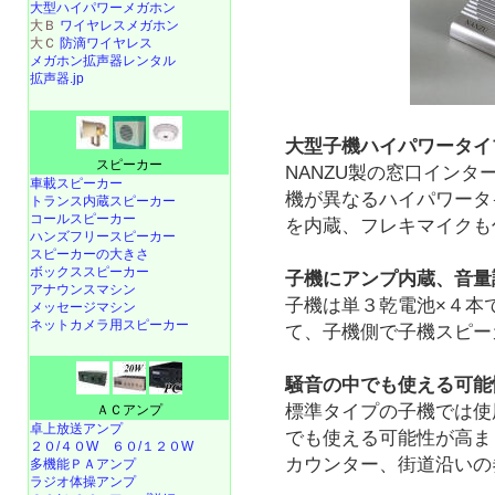
大型ハイパワーメガホン
大Ｂ
ワイヤレスメガホン
大Ｃ
防滴ワイヤレス
メガホン拡声器レンタル
拡声器.jp
大型子機ハイパワータイ
スピーカー
NANZU製の窓口インター
車載スピーカー
機が異なるハイパワータ
トランス内蔵スピーカー
コールスピーカー
を内蔵、フレキマイクも
ハンズフリースピーカー
スピーカーの大きさ
ボックススピーカー
子機にアンプ内蔵、音量
アナウンスマシン
子機は単３乾電池×４本
メッセージマシン
ネットカメラ用スピーカー
て、子機側で子機スピー
騒音の中でも使える可能
標準タイプの子機では使
ＡＣアンプ
卓上放送アンプ
でも使える可能性が高ま
２０/４０W
６０/１２０W
カウンター、街道沿いの
多機能ＰＡアンプ
ラジオ体操アンプ