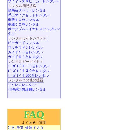
ワイヤレススピーカーレンタル2
レンタル簡易放送
簡易放送セットレンタル
呼出マイクセットレンタル
車載１０Ｗレンタル
車載６０Ｗレンタル
ポータブルワイヤレスアンプレン
タル
レンタルガイドシステム
ビーガイドレンタル
マルチマイクレンタル
ガイド１０台レンタル
ガイド５０台レンタル
レンタルビーガイド＋
ﾋﾞｰｶﾞｲﾄﾞ＋１０台レンタル
ﾋﾞｰｶﾞｲﾄﾞ＋２０台レンタル
ﾋﾞｰｶﾞｲﾄﾞ＋100台レンタル
レンタルその他の機器
サイレンレンタル
同時通話無線機レンタル
FAQ
よくあるご質問
注文､発送､修理 ＦＡＱ