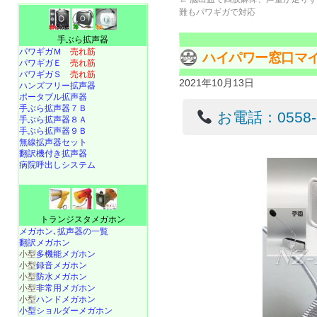
難もパワギガで対応
手ぶら拡声器
パワギガＭ
売れ筋
ハイパワー窓口マイク
パワギガＥ
売れ筋
パワギガＳ
売れ筋
2021年10月13日
ハンズフリー拡声器
ポータブル拡声器
手ぶら拡声器７Ｂ
お電話：0558-22
手ぶら拡声器８Ａ
手ぶら拡声器９Ｂ
無線拡声器セット
翻訳機付き拡声器
病院呼出しシステム
トランジスタメガホン
メガホン､拡声器の一覧
翻訳メガホン
小型
多機能メガホン
小型
録音メガホン
小型
防水メガホン
小型
非常用メガホン
小型
ハンドメガホン
小型ショルダーメガホン