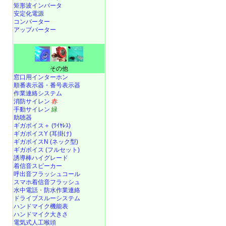
矩形波インバータ
安定化電源
コンバーター
アップバーター
その他
窓口用インターホン
順番表示器・番号表示器
作業連絡システム
消防サイレン
赤
手動サイレン
緑
助聴器
ギガボイス＋ (ﾜｲﾔﾚｽ)
ギガボイスY (耳掛け)
ギガボイスN (ネック型)
ギガボイス (フルセット)
誘導棒ハイグレード
着信音スピーカー
呼出音フラッシュコール
スマホ着信音フラッシュ
水中電話
・
防水作業連絡
ドライブスルーシステム
ハンドマイク機能表
ハンドマイク大きさ
電気式人工喉頭