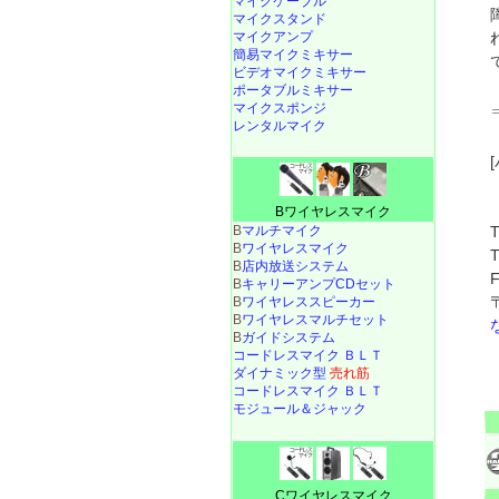
マイクケーブル
マイクスタンド
マイクアンプ
簡易マイクミキサー
ビデオマイクミキサー
ポータブルミキサー
マイクスポンジ
レンタルマイク
Bワイヤレスマイク
B
マルチマイク
B
ワイヤレスマイク
B
店内放送システム
B
キャリーアンプCDセット
B
ワイヤレススピーカー
B
ワイヤレスマルチセット
B
ガイドシステム
コードレスマイク ＢＬＴ
ダイナミック型
売れ筋
コードレスマイク ＢＬＴ
モジュール＆ジャック
Cワイヤレスマイク