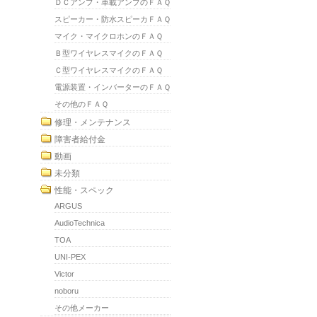
ＤＣアンプ・車載アンプのＦＡＱ
スピーカー・防水スピーカＦＡＱ
マイク・マイクロホンのＦＡＱ
Ｂ型ワイヤレスマイクのＦＡＱ
Ｃ型ワイヤレスマイクのＦＡＱ
電源装置・インバーターのＦＡＱ
その他のＦＡＱ
修理・メンテナンス
障害者給付金
動画
未分類
性能・スペック
ARGUS
AudioTechnica
TOA
UNI-PEX
Victor
noboru
その他メーカー