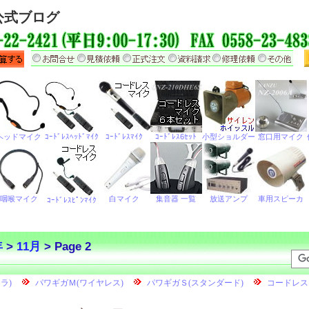
公式ブログ
年
>
11月
> Page 2