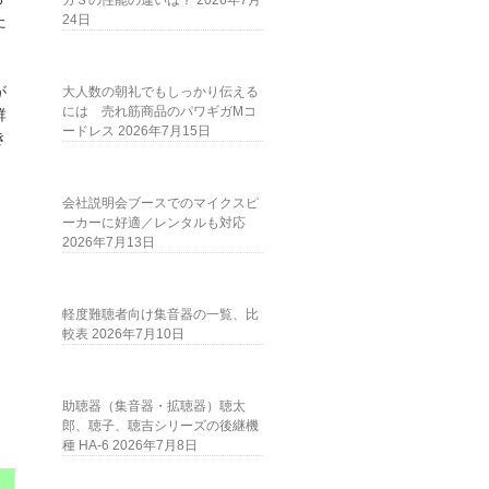
ガＳの性能の違いは？
2026年7月
た
24日
が
大人数の朝礼でもしっかり伝える
には 売れ筋商品のパワギガMコ
群
ードレス
2026年7月15日
き
会社説明会ブースでのマイクスピ
ーカーに好適／レンタルも対応
2026年7月13日
軽度難聴者向け集音器の一覧、比
較表
2026年7月10日
助聴器（集音器・拡聴器）聴太
郎、聴子、聴吉シリーズの後継機
種 HA-6
2026年7月8日