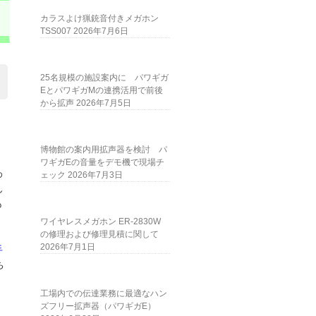
カラスよけ猟銃音付きメガホン
TSS007
2026年7月6日
25名規模の施設案内に パワギガ
EとパワギガMの連携活用で前後
から拡声
2026年7月5日
博物館の案内用拡声器を検討 パ
ワギガEの音量をデモ機で現場チ
わ
ェック
2026年7月3日
ん
も
ワイヤレスメガホン ER-2830W
の修理および修理見積に関して
2026年7月1日
手
ち
工場内での伝達業務に最適なハン
ズフリー拡声器（パワギガE）