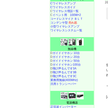
2
Cワイヤレスアンプ
Cワイヤレスガイド
C
ワイヤレス増設一覧
C
イベント用 100W×2
コードレスマイク ＢＬＴ
コンデンサ型
売れ筋
小型ワイヤレスアンプ
ワイヤレスシステム一覧
無線機
D
ガイドイヤホン 10台
D
ガイドイヤホン 20台
D
ガイドイヤホン 50台
D
ガイドイヤホン100台
D
飛び声るんです3A
D
飛び声るんです3B
D
飛び声るんです3C
業務用無線(400MHz)
汎用トランシーバー
電源機器
正弦波インバーター