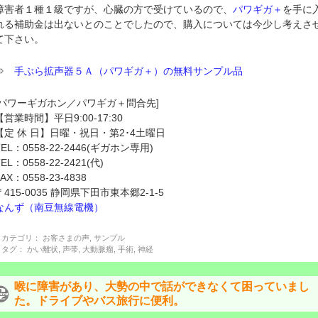
障害者１種１級ですが、心臓の方で受けているので、
パワギガ＋
を手に
れる補助金は出ないとのことでしたので、購入については今少し考えさ
て下さい。
⇒
手ぶら拡声器５Ａ（パワギガ＋）の無料サンプル品
[パワーギガホン／パワギガ＋問合先]
【営業時間】平日9:00-17:30
【定 休 日】日曜・祝日・第2･4土曜日
TEL：0558-22-2446(ギガホン専用)
TEL：0558-22-2421(代)
FAX：0558-23-4838
〒415-0035 静岡県下田市東本郷2-1-5
なんず（南豆無線電機）
カテゴリ：
お客さまの声
,
サンプル
タグ：
かい離状
,
声帯
,
大動脈瘤
,
手術
,
神経
喉に障害があり、大勢の中で話ができなくて困っていまし
た。ドライブやバス旅行に便利。