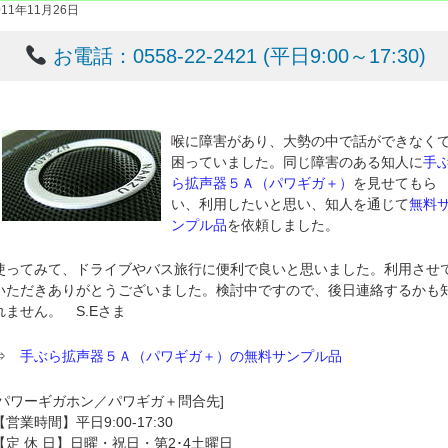
011年11月26日
お電話：0558-22-2421 (平日9:00～17:30)
喉に障害があり、大勢の中で話ができなく
困っていました。同じ障害のある知人に
手
ら拡声器５Ａ（パワギガ＋）
を見せてもら
い、利用したいと思い、知人を通じて
無料
ンプル品
を依頼しました。
使ってみて、ドライブやバス旅行に便利で良いと思いました。利用させ
いただきありがとうございました。検討中ですので、後日連絡するかも
れません。 S.Eさま
⇒
手ぶら拡声器５Ａ（パワギガ＋）の無料サンプル品
[パワーギガホン／パワギガ＋問合先]
【営業時間】平日9:00-17:30
【定 休 日】日曜・祝日・第2･4土曜日