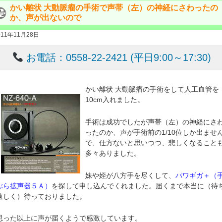
かい離状 大動脈瘤の手術で声帯（左）の神経にさわったの
か、声が出ないので
011年11月28日
お電話：0558-22-2421 (平日9:00～17:30)
かい離状 大動脈瘤の手術をして人工血管を
10cm入れました。
手術は成功でしたが声帯（左）の神経にさ
ったのか、声が手術前の1/10位しか出ませ
で、仕方ないと思いつつ、悲しくなること
多々ありました。
妹や姪が八方手を尽くして、
パワギガ＋（
ぶら拡声器５Ａ）
を探して申し込んでくれました。届くまで本当に（待
遠しく）待っておりました。
思った以上に声が届くようで感激しています。