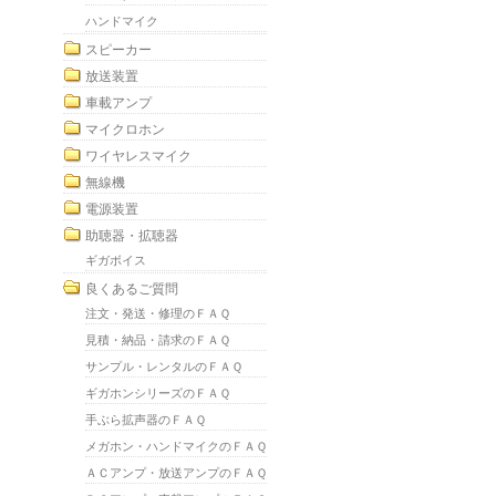
ハンドマイク
スピーカー
放送装置
車載アンプ
マイクロホン
ワイヤレスマイク
無線機
電源装置
助聴器・拡聴器
ギガボイス
良くあるご質問
注文・発送・修理のＦＡＱ
見積・納品・請求のＦＡＱ
サンプル・レンタルのＦＡＱ
ギガホンシリーズのＦＡＱ
手ぶら拡声器のＦＡＱ
メガホン・ハンドマイクのＦＡＱ
ＡＣアンプ・放送アンプのＦＡＱ