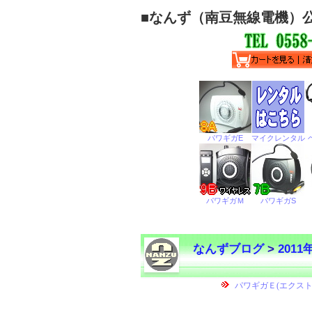
■
なんず（南豆無線電機）
なんずブログ
>
2011