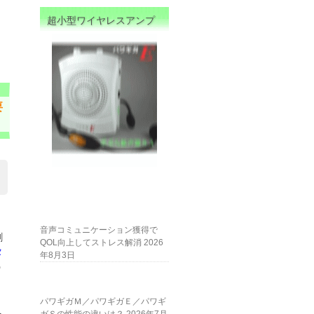
超小型ワイヤレスアンプ
要
音声コミュニケーション獲得で
割
QOL向上してストレス解消
2026
タ
年8月3日
う
パワギガＭ／パワギガＥ／パワギ
ち