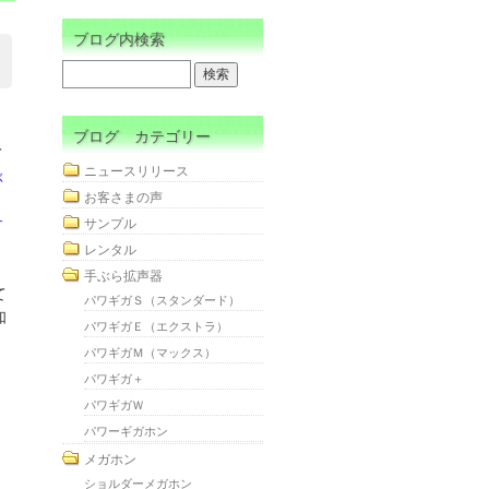
ブログ内検索
ブログ カテゴリー
て
ニュースリリース
ぶ
お客さまの声
サ
サンプル
レンタル
手ぶら拡声器
て
パワギガＳ（スタンダード）
知
パワギガＥ（エクストラ）
パワギガＭ（マックス）
パワギガ＋
パワギガＷ
パワーギガホン
メガホン
ショルダーメガホン