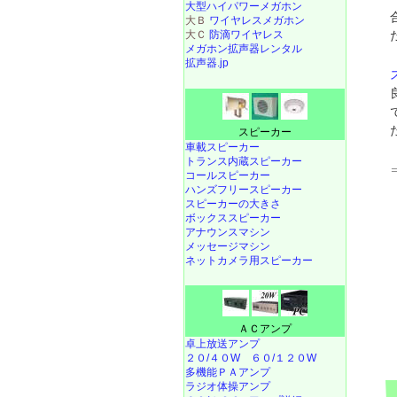
大型ハイパワーメガホン
大Ｂ
ワイヤレスメガホン
大Ｃ
防滴ワイヤレス
メガホン拡声器レンタル
拡声器.jp
スピーカー
車載スピーカー
トランス内蔵スピーカー
コールスピーカー
ハンズフリースピーカー
スピーカーの大きさ
ボックススピーカー
アナウンスマシン
メッセージマシン
ネットカメラ用スピーカー
ＡＣアンプ
卓上放送アンプ
２０/４０W
６０/１２０W
多機能ＰＡアンプ
ラジオ体操アンプ