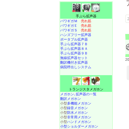
手ぶら拡声器
パワギガＭ
売れ筋
パワギガＥ
売れ筋
パワギガＳ
売れ筋
ハンズフリー拡声器
ポータブル拡声器
手ぶら拡声器７Ｂ
手ぶら拡声器８Ａ
手ぶら拡声器９Ｂ
無線拡声器セット
2
翻訳機付き拡声器
病院呼出しシステム
トランジスタメガホン
メガホン､拡声器の一覧
翻訳メガホン
小型
多機能メガホン
小型
録音メガホン
小型
防水メガホン
小型
非常用メガホン
小型
ハンドメガホン
小型ショルダーメガホン