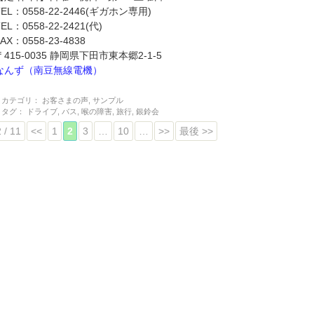
TEL：0558-22-2446(ギガホン専用)
TEL：0558-22-2421(代)
FAX：0558-23-4838
〒415-0035 静岡県下田市東本郷2-1-5
なんず（南豆無線電機）
カテゴリ：
お客さまの声
,
サンプル
タグ：
ドライブ
,
バス
,
喉の障害
,
旅行
,
銀鈴会
2 / 11
<<
1
2
3
…
10
…
>>
最後 >>