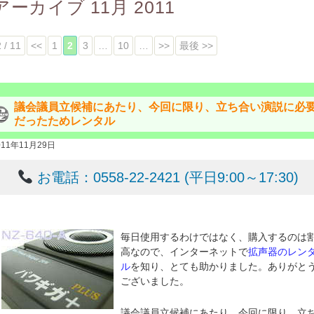
アーカイブ
11月 2011
2 / 11
<<
1
2
3
…
10
…
>>
最後 >>
議会議員立候補にあたり、今回に限り、立ち合い演説に必
だったためレンタル
011年11月29日
お電話：0558-22-2421 (平日9:00～17:30)
毎日使用するわけではなく、購入するのは
高なので、インターネットで
拡声器のレン
ル
を知り、とても助かりました。ありがと
ございました。
議会議員立候補にあたり、今回に限り、立