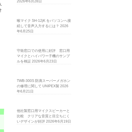
2026年6月28日
入
せ
喉マイク SH-12jK をパソコンへ接
続して音声入力するには？
2026
年6月25日
守衛窓口での使用に好評 窓口用
マイクとハイパワー子機のサンプ
ルを検証
2026年6月23日
TWB-300S 防滴スーパーメガホン
の修理に関して UNIPEX製
2026
年6月21日
他社製窓口用マイクスピーカーと
比較 クリアな音質と目立ちにく
いデザインが好評
2026年6月19日