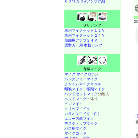
６０/１２０wアンプ詳細
2
ＤＣアンプ
車用マイクセット１２Ｖ
車用マイクセット２４Ｖ
船舶用アンプ２４Ｖ
選挙カー用 車載アンプ
有線マイク
マイク マイクロホン
ハンズフリーマイク
チャイムマイク＆ベル
咽喉マイク・喉頭マイク
ヘッドセットマイク
分離式
ヘッドマイク
一体式
ピンマイク
クリップマイク
カラオケマイク（白）
エコー内蔵マイク
デスクトップマイク
バス用マイク
マイクコード