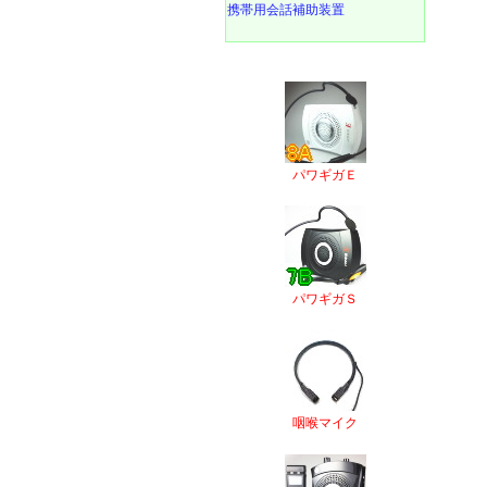
携帯用会話補助装置
パワギガＥ
パワギガＳ
咽喉マイク