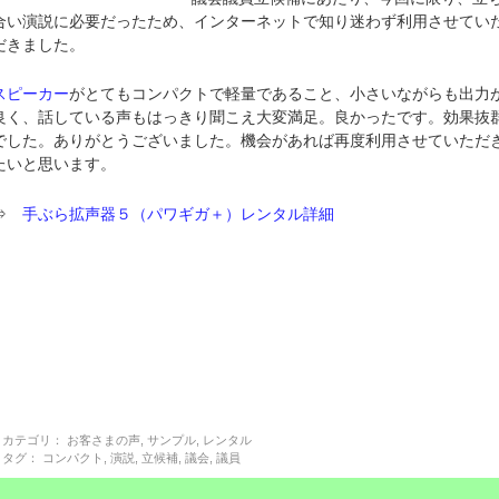
合い演説に必要だったため、インターネットで知り迷わず利用させてい
だきました。
スピーカー
がとてもコンパクトで軽量であること、小さいながらも出力
良く、話している声もはっきり聞こえ大変満足。良かったです。効果抜
でした。ありがとうございました。機会があれば再度利用させていただ
たいと思います。
⇒
手ぶら拡声器５（パワギガ＋）レンタル詳細
カテゴリ：
お客さまの声
,
サンプル
,
レンタル
タグ：
コンパクト
,
演説
,
立候補
,
議会
,
議員